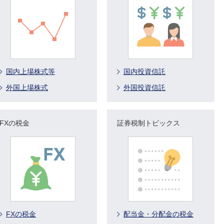
国内上場株式等
国内投資信託
外国上場株式
外国投資信託
FXの税金
証券税制トピックス
FXの税金
配当金・分配金の税金