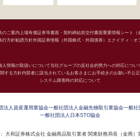
法のご案内
上場有価証券等書面・契約締結前交付書面
重要情報シート（
執行方針
勧誘方針
外国証券情報（外国株式・外国債券）
エクイティ・オ
個人情報の取扱いについて
当社グループの反社会的勢力への対応につい
関する方針
内部者に該当されているお客さまにお手続きのお願い
不公正
システム障害時の対応について
団法人資産運用業協会
一般社団法人金融先物取引業協会
一般社
一般社団法人日本STO協会
：
大和証券株式会社 金融商品取引業者 関東財務局長（金商）第