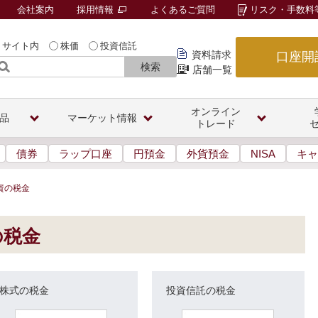
会社案内
採用情報
よくあるご質問
リスク・手数料
サイト内
株価
投資信託
資料請求
口座開
検索
店舗一覧
オンライン
品
マーケット情報
トレード
債券
ラップ口座
円預金
外貨預金
NISA
キャ
資の税金
の税金
株式の税金
投資信託の税金