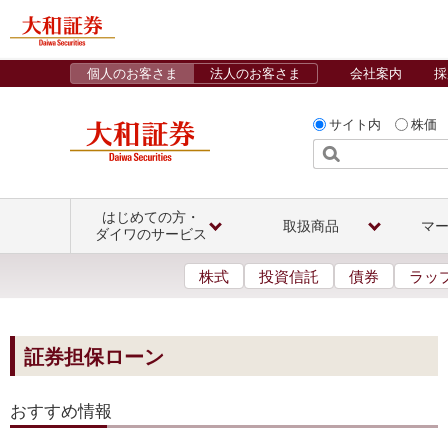
個人のお客さま
法人のお客さま
会社案内
採
サイト内
株価
はじめての方・
取扱商品
マ
ダイワのサービス
株式
投資信託
債券
ラッ
証券担保ローン
おすすめ情報