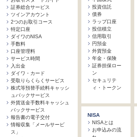
投資信託
証券総合サービス
債券
ツインアカウント
ラップ口座
2つのお取引コース
投信積立
特定口座
信用取引
ダイワのNISA
円預金
手数料
外貨預金
口座管理料
年金・保険
サービス時間
証券担保ロー
入出金
ン
ダイワ・カード
セキュリテ
受取りらくらくサービス
ィ・トークン
株式等預替手続料キャッシ
ュバックサービス
外貨送金手数料キャッシュ
バックサービス
NISA
報告書の電子交付
NISAとは
情報収集「メールサービ
お申込みの流
ス」