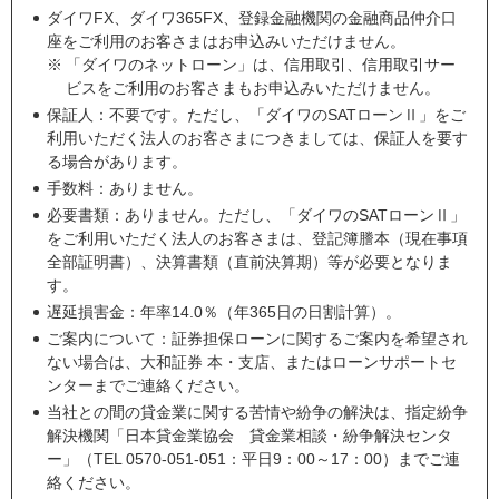
ダイワFX、ダイワ365FX、登録金融機関の金融商品仲介口
座をご利用のお客さまはお申込みいただけません。
※
「ダイワのネットローン」は、信用取引、信用取引サー
ビスをご利用のお客さまもお申込みいただけません。
保証人：不要です。ただし、「ダイワのSATローンⅡ」をご
利用いただく法人のお客さまにつきましては、保証人を要す
る場合があります。
手数料：ありません。
必要書類：ありません。ただし、「ダイワのSATローンⅡ」
をご利用いただく法人のお客さまは、登記簿謄本（現在事項
全部証明書）、決算書類（直前決算期）等が必要となりま
す。
遅延損害金：年率14.0％（年365日の日割計算）。
ご案内について：証券担保ローンに関するご案内を希望され
ない場合は、大和証券 本・支店、またはローンサポートセ
ンターまでご連絡ください。
当社との間の貸金業に関する苦情や紛争の解決は、指定紛争
解決機関「日本貸金業協会 貸金業相談・紛争解決センタ
ー」（TEL 0570-051-051：平日9：00～17：00）までご連
絡ください。