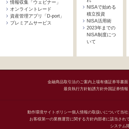
れ
情報収集「ウェビナー」
NISAで始める
オンライントレード
積立投資
資産管理アプリ「D-port」
NISA活用術
プレミアムサービス
2023年までの
NISA制度につ
いて
金融商品取引法のご案内
上場有価証券等書面
最良執行方針
勧誘方針
外国証券情報
動作環境
サイトポリシー
個人情報の取扱いについて
当社
お客様第一の業務運営に関する方針
内部者に該当され
システム