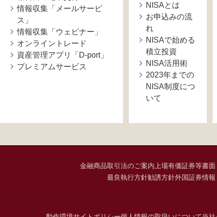
NISAとは
情報収集「メールサービ
お申込みの流
ス」
れ
情報収集「ウェビナー」
NISAで始める
オンライントレード
積立投資
資産管理アプリ「D-port」
NISA活用術
プレミアムサービス
2023年までの
NISA制度につ
いて
金融商品取引法のご案内
上場有価証券等書面
最良執行方針
勧誘方針
外国証券情報
動作環境
サイトポリシー
個人情報の取扱いについて
当社