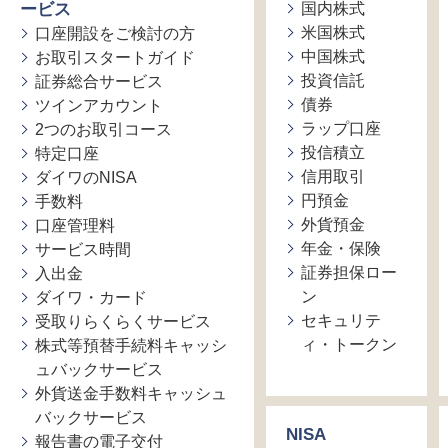
ービス
国内株式
米国株式
口座開設をご検討の方
中国株式
お取引スタートガイド
投資信託
証券総合サービス
債券
ツインアカウント
ラップ口座
2つのお取引コース
投信積立
特定口座
信用取引
ダイワのNISA
円預金
手数料
外貨預金
口座管理料
年金・保険
サービス時間
証券担保ロー
入出金
ン
ダイワ・カード
セキュリテ
受取りらくらくサービス
ィ・トークン
株式等預替手続料キャッシ
ュバックサービス
外貨送金手数料キャッシュ
バックサービス
NISA
報告書の電子交付