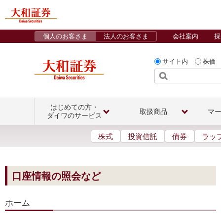
個人のお客さま
法人のお客さま
会社案内
採
サイト内
株価
はじめての方・
取扱商品
マ
ダイワのサービス
株式
投資信託
債券
ラッ
口座情報の照会など
ホーム