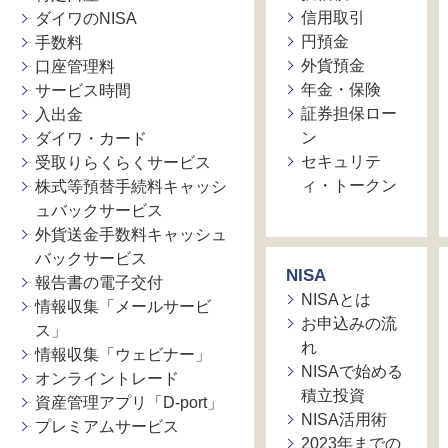
信用取引
ダイワのNISA
円預金
手数料
外貨預金
口座管理料
年金・保険
サービス時間
証券担保ロー
入出金
ン
ダイワ・カード
セキュリテ
受取りらくらくサービス
ィ・トークン
株式等預替手続料キャッシ
ュバックサービス
外貨送金手数料キャッシュ
バックサービス
NISA
報告書の電子交付
NISAとは
情報収集「メールサービ
お申込みの流
ス」
れ
情報収集「ウェビナー」
NISAで始める
オンライントレード
積立投資
資産管理アプリ「D-port」
NISA活用術
プレミアムサービス
2023年までの