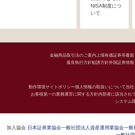
NISA制度につ
いて
金融商品取引法のご案内
上場有価証券等書面
最良執行方針
勧誘方針
外国証券情報
動作環境
サイトポリシー
個人情報の取扱いについて
当社
お客様第一の業務運営に関する方針
内部者に該当され
システム
加入協会：
日本証券業協会
一般社団法人資産運用業協会
一般
一般社団