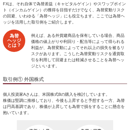
FXは、それ自体で為替差益（キャピタルゲイン）やスワップポイン
ト（インカムゲイン）の獲得を目指すだけでなく、為替変動リスク
の回避、いわゆる「為替ヘッジ」にも役立ちます。ここでは為替ヘ
ッジを活用した取引例をご紹介します。
例えば、ある外貨建商品を保有している場合、商品
為替
ヘッジ
価格の値上がりや利回り・配当等によって得られる
とは？
利益が、為替変動によってそれ以上の損失を被るリ
スクがあります。こうした為替変動リスクを通貨取
引を利用して回避または軽減させることを為替ヘッ
ジといいます。
取引例① 外国株式
個人投資家Aさんは、米国株式Bの購入を検討しています。
株価は堅調に推移しており、今後も上昇すると予想する一方、為替
は円高基調であり、株価が上昇しても為替で損をすることに懸念を
抱いています。