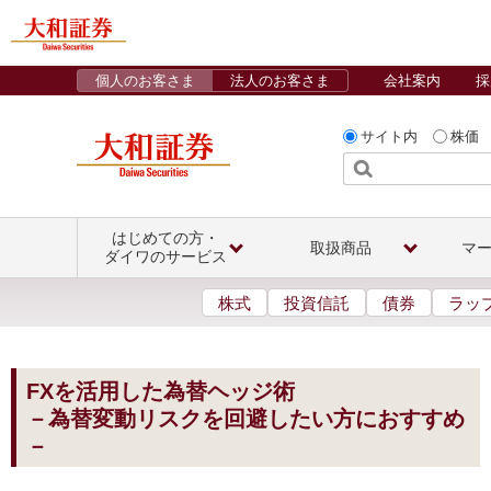
個人のお客さま
法人のお客さま
会社案内
採
サイト内
株価
はじめての方・
取扱商品
マ
ダイワのサービス
株式
投資信託
債券
ラッ
FXを活用した為替ヘッジ術
－為替変動リスクを回避したい方におすすめ
－