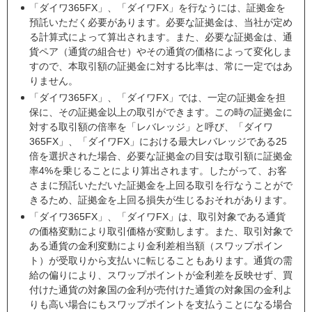
「ダイワ365FX」、「ダイワFX」を行なうには、証拠金を
預託いただく必要があります。必要な証拠金は、当社が定め
る計算式によって算出されます。また、必要な証拠金は、通
貨ペア（通貨の組合せ）やその通貨の価格によって変化しま
すので、本取引額の証拠金に対する比率は、常に一定ではあ
りません。
「ダイワ365FX」、「ダイワFX」では、一定の証拠金を担
保に、その証拠金以上の取引ができます。この時の証拠金に
対する取引額の倍率を「レバレッジ」と呼び、「ダイワ
365FX」、「ダイワFX」における最大レバレッジである25
倍を選択された場合、必要な証拠金の目安は取引額に証拠金
率4%を乗じることにより算出されます。したがって、お客
さまに預託いただいた証拠金を上回る取引を行なうことがで
きるため、証拠金を上回る損失が生じるおそれがあります。
「ダイワ365FX」、「ダイワFX」は、取引対象である通貨
の価格変動により取引価格が変動します。また、取引対象で
ある通貨の金利変動により金利差相当額（スワップポイン
ト）が受取りから支払いに転じることもあります。通貨の需
給の偏りにより、スワップポイントが金利差を反映せず、買
付けた通貨の対象国の金利が売付けた通貨の対象国の金利よ
りも高い場合にもスワップポイントを支払うことになる場合