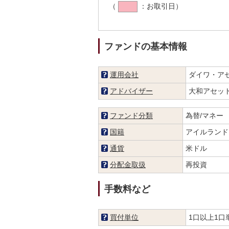
（
：お取引日）
ファンドの基本情報
運用会社
ダイワ・ア
アドバイザー
大和アセッ
ファンド分類
為替/マネー
国籍
アイルランド
通貨
米ドル
分配金取扱
再投資
手数料など
買付単位
1口以上1口