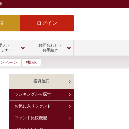
等
設
ログイン
学ぶ・
お問合わせ・
セミナー
お手続き
ンペーン
株talk
投資信託
ランキングから探す
お気に入りファンド
ファンド比較機能