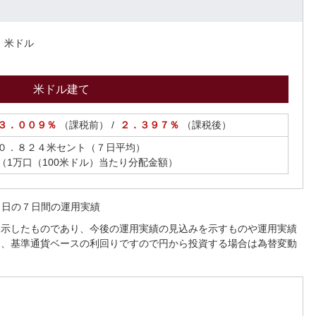
：米ドル
米ドル建て
３．００９％
（課税前） /
２．３９７％
（課税後）
０．８２４米セント（７日平均）
（1万口（100米ドル）当たり分配金額）
５日の７日間の運用実績
を示したものであり、今後の運用実績の見込みを示すものや運用実績
た、基準通貨ベースの利回りですので円から投資する場合は為替変動