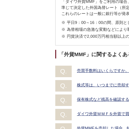
「ダイワ外貨MMF」をご利用の場合
準じて決定した外国為替レート（所
これらのレートは一般に銀行等が発表す
※
平日9：00～16：00の間、原則
※
為替相場の急激な変動などにより
※
円貨決済で2,000万円相当額以
「外貨MMF」に関するよくあ
売買手数料はいくらですか
株式等は、いつまでに売却
保有株式など残高を確認す
ダイワ外貨ＭＭＦを外貨で
外貨MMFを売却した場合、