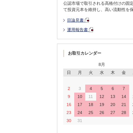
公認市場で取引される高格付けの固
て投資元本を維持し、高い流動性を
目論見書
運用報告書
お取引カレンダー
8月
日
月
火
水
木
金
2
3
4
5
6
7
9
10
11
12
13
14
16
17
18
19
20
21
23
24
25
26
27
28
30
31