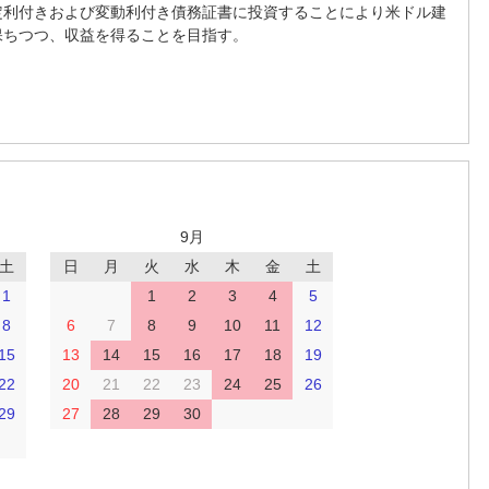
定利付きおよび変動利付き債務証書に投資することにより米ドル建
保ちつつ、収益を得ることを目指す。
9月
土
日
月
火
水
木
金
土
1
1
2
3
4
5
8
6
7
8
9
10
11
12
15
13
14
15
16
17
18
19
22
20
21
22
23
24
25
26
29
27
28
29
30