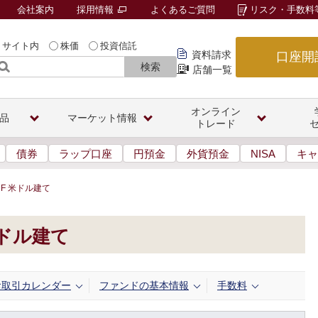
会社案内
採用情報
よくあるご質問
リスク・手数料
サイト内
株価
投資信託
資料請求
口座開
検索
店舗一覧
オンライン
品
マーケット情報
トレード
債券
ラップ口座
円預金
外貨預金
NISA
キャ
F 米ドル建て
米ドル建て
お取引カレンダー
ファンドの基本情報
手数料