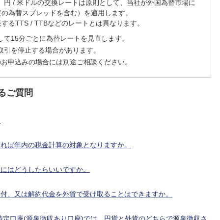
、円 / 米ドルの交換レートは原則として、当社が外国為替市場に
定の為替スプレッドを含む）を適用します。
るTTS / TTBなどのレートとは異なります。
として15分ごとに為替レートを見直します。
取引を停止する場合があります。
上のお申込みの場合には別途ご相談ください。
るご質問
。
すれば年内の税金計算の対象となりますか。
るにはどうしたらいいですか。
買付、又は解約代金を外貨で受け取ることはできますか。
特定口座(源泉徴収あり口座)では、円貨と外貨のどちらで源泉徴収さ