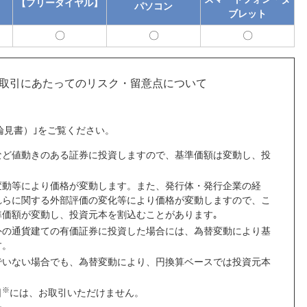
【フリーダイヤル】
パソコン
ブレット
可
可
可
能
能
能
取引にあたってのリスク・留意点について
論見書）｣をご覧ください。
など値動きのある証券に投資しますので、基準価額は変動し、投
変動等により価格が変動します。また、発行体・発行企業の経
れらに関する外部評価の変化等により価格が変動しますので、こ
準価額が変動し、投資元本を割込むことがあります｡
外の通貨建ての有価証券に投資した場合には、為替変動により基
す。
でいない場合でも、為替変動により、円換算ベースでは投資元本
※
日
には、お取引いただけません。