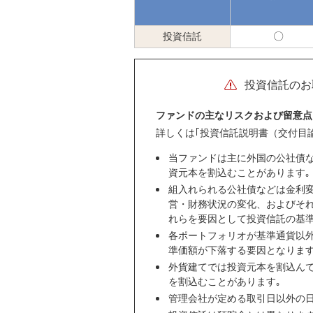
投資信託
可
能
投資信託のお
ファンドの主なリスクおよび留意点
詳しくは｢投資信託説明書（交付目
当ファンドは主に外国の公社債
資元本を割込むことがあります｡
組入れられる公社債などは金利
営・財務状況の変化、およびそ
れらを要因として投資信託の基
各ポートフォリオが基準通貨以
準価額が下落する要因となりま
外貨建てでは投資元本を割込ん
を割込むことがあります｡
管理会社が定める取引日以外の