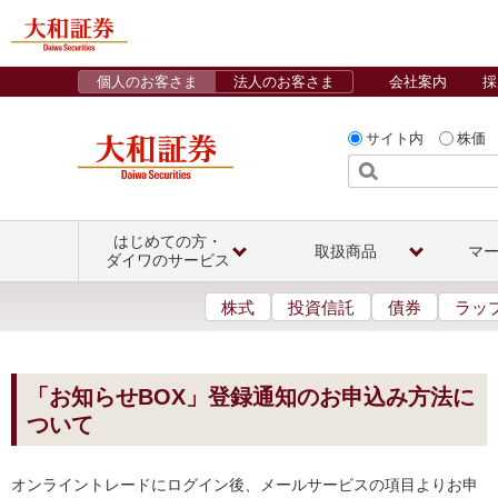
個人のお客さま
法人のお客さま
会社案内
採
サイト内
株価
はじめての方・
取扱商品
マ
ダイワのサービス
株式
投資信託
債券
ラッ
「お知らせBOX」登録通知のお申込み方法に
ついて
オンライントレードにログイン後、メールサービスの項目よりお申