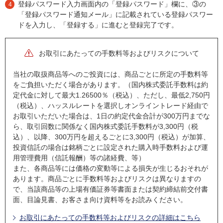
登録パスワード入力画面内の「登録パスワード」欄に、③の
4
「登録パスワード通知メール」に記載されている登録パスワー
ドを入力し、「登録する」に進むと登録完了です。
お取引にあたっての手数料等およびリスクについて
当社の取扱商品等へのご投資には、商品ごとに所定の手数料等
をご負担いただく場合があります。（国内株式委託手数料は約
定代金に対して最大1.26500％（税込）、ただし、最低2,750円
（税込）、ハッスルレートを選択しオンライントレード経由で
お取引いただいた場合は、1日の約定代金合計が300万円までな
ら、取引回数に関係なく国内株式委託手数料が3,300円（税
込）、以降、300万円を超えるごとに3,300円（税込）が加算、
投資信託の場合は銘柄ごとに設定された購入時手数料および運
用管理費用（信託報酬）等の諸経費、等）
また、各商品等には価格の変動等による損失が生じるおそれが
あります。商品ごとに手数料等およびリスクは異なりますの
で、当該商品等の上場有価証券等書面または契約締結前交付書
面、目論見書、お客さま向け資料等をお読みください。
お取引にあたっての手数料等およびリスクの詳細はこちら