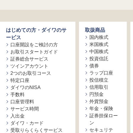
はじめての方・ダイワのサ
取扱商品
ービス
国内株式
米国株式
口座開設をご検討の方
中国株式
お取引スタートガイド
投資信託
証券総合サービス
債券
ツインアカウント
ラップ口座
2つのお取引コース
投信積立
特定口座
信用取引
ダイワのNISA
円預金
手数料
外貨預金
口座管理料
年金・保険
サービス時間
証券担保ロー
入出金
ン
ダイワ・カード
セキュリテ
受取りらくらくサービス