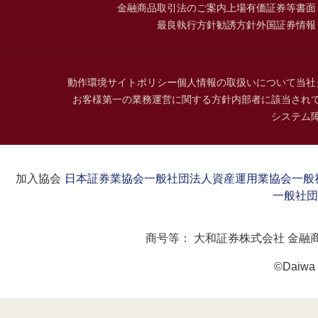
金融商品取引法のご案内
上場有価証券等書面
最良執行方針
勧誘方針
外国証券情報
動作環境
サイトポリシー
個人情報の取扱いについて
当社
お客様第一の業務運営に関する方針
内部者に該当され
システム
加入協会：
日本証券業協会
一般社団法人資産運用業協会
一般
一般社団
商号等：
大和証券株式会社 金融
©Daiwa S