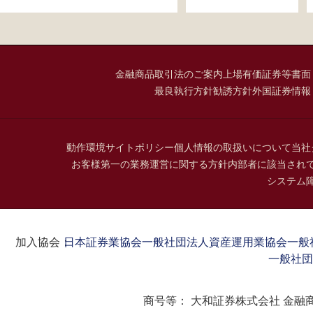
金融商品取引法のご案内
上場有価証券等書面
最良執行方針
勧誘方針
外国証券情報
動作環境
サイトポリシー
個人情報の取扱いについて
当社
お客様第一の業務運営に関する方針
内部者に該当され
システム
加入協会：
日本証券業協会
一般社団法人資産運用業協会
一般
一般社団
商号等：
大和証券株式会社 金融