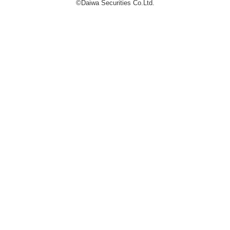
©Daiwa Securities Co.Ltd.