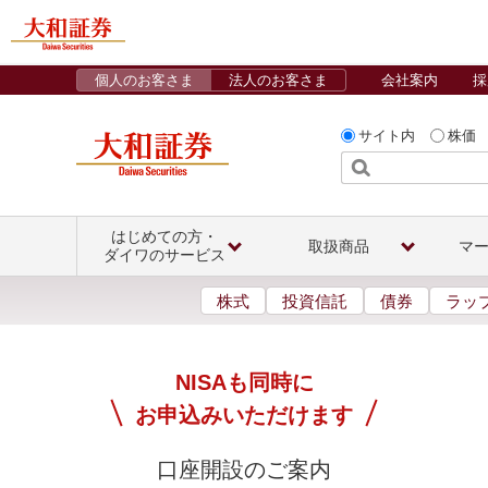
個人のお客さま
法人のお客さま
会社案内
採
サイト内
株価
はじめての方・
取扱商品
マ
ダイワのサービス
株式
投資信託
債券
ラッ
NISAも同時に
お申込みいただけます
口座開設のご案内