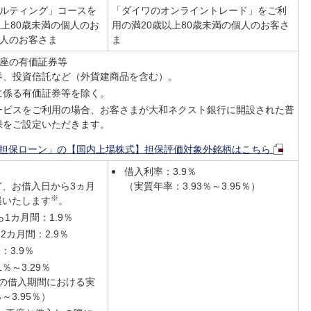
ルティング」コースを
「ダイワのオンライントレード」をご利
以上80歳未満の個人のお
用の満20歳以上80歳未満の個人のお客さ
人のお客さま
ま
座の有価証券等
券、投資信託など（外貨建商品を含む）。
に係る有価証券等を除く。
ービスをご利用の場合、お客さまが大和ネクスト銀行に開設された普
保をご設定いただきます。
担保ローン」の【国内上場株式】担保評価対象外銘柄はこちら
借入利率：3.9％
ど、お借入日から3ヵ月
（実質年率：3.93％～3.95％）
※
遇いたします
。
1カ月間：1.9％
2カ月間：2.9％
：3.9％
％～3.29％
降の借入期間における実
～3.95％）