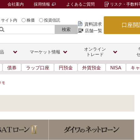
会社案内
採用情報
よくあるご質問
リスク・手数料
サイト内
株価
投資信託
資料請求
口座開
検索
店舗一覧
オンライン
品
マーケット情報
トレード
債券
ラップ口座
円預金
外貨預金
NISA
キャ
メモ