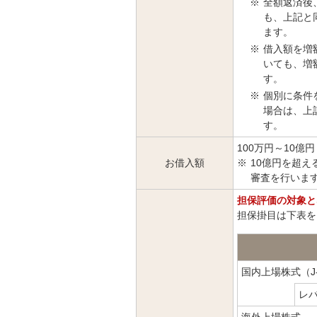
※
全額返済後
も、上記と
ます。
※
借入額を増
いても、増
す。
※
個別に条件
場合は、上
す。
100万円～10億
お借入額
※
10億円を超え
審査を行いま
担保評価の対象と
担保掛目は下表を
国内上場株式（J
レバ