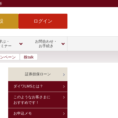
等
設
ログイン
学ぶ・
お問合わせ・
セミナー
お手続き
ンペーン
株talk
証券担保ローン
ダイワLMSとは？
このようなお客さまに
おすすめです！
お申込メモ