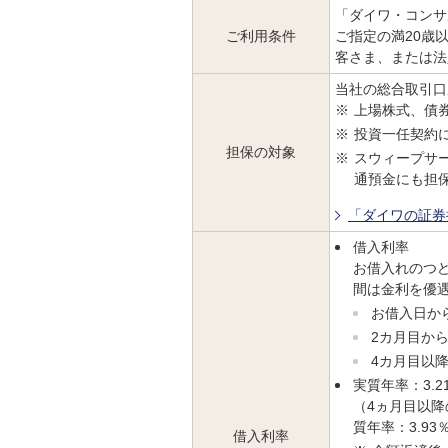
「ダイワ・コンサ
ご利用条件
ご指定の満20歳
客さま、または法
当社の総合取引口
※
上場株式、債
※
投資一任契約
担保の対象
※
スウィープサ
通預金にも担
「ダイワの証券
借入利率
お借入れのつ
間は金利を優
お借入日から
2カ月目から
4カ月目以降
実質年率：3.21
（4ヵ月目以
質年率：3.93％
借入利率