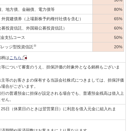
50%
債、地方債、金融債、電力債等
80%
、外貨建債券（上場新株予約権付社債を含む）
65%
公募投資信託、外国籍公募投資信託）
60%
配金支払コース
50%
※
バレッジ型投資信託
20%
銘柄は
こちら
性等について審査のうえ、担保評価の対象外となる銘柄もございま
株主等のお客さまの保有する当該会社株式につきましては、担保評価
る場合がございます。
銀行の普通預金に担保が設定される場合でも、普通預金残高は借入上
ません。
9月25日（休業日のときは翌営業日）に利息を借入元金に組入れま
返済期間や返済回数はお客さまにより異なります。