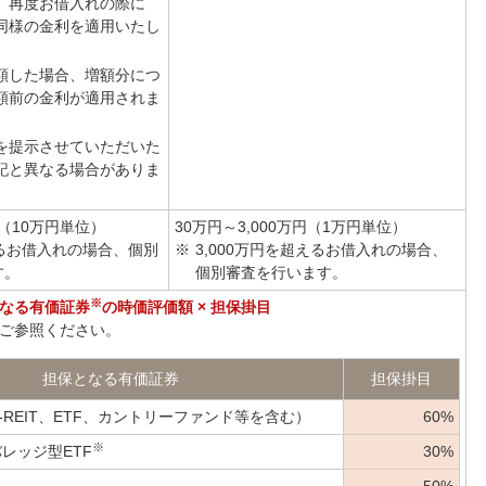
、再度お借入れの際に
同様の金利を適用いたし
額した場合、増額分につ
額前の金利が適用されま
を提示させていただいた
記と異なる場合がありま
円（10万円単位）
30万円～3,000万円（1万円単位）
るお借入れの場合、個別
※
3,000万円を超えるお借入れの場合、
す。
個別審査を行います。
※
なる有価証券
の時価評価額 × 担保掛目
ご参照ください。
担保となる有価証券
担保掛目
-REIT、ETF、カントリーファンド等を含む）
60%
※
レッジ型ETF
30%