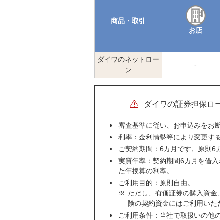
商品・取引
お店
ダイワのネットロー
-
ン
ダイワの証券担保ロ
審査基準に従い、お申込みをお
利率：金利情勢等により変更す
ご契約期間：6カ月です。原則6
実質年率：契約期間6カ月を借
た年換算の利率。
ご利用目的：原則自由。
※
ただし、有価証券の購入資金
険の契約資金にはご利用いた
ご利用条件：当社で取扱いの他