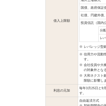
海外上場株式
国債、政府保証
社債、円建外債
借入上限額
投資信託（国内
分
レ
※
レバレッジ型
※
信用力や流動
す。
※
会社役員や大
の対象外とな
※
大和ネクスト
限額に影響し
毎年3月25日と
利息の元加
す。
自由返済方式
※
契約期間内の