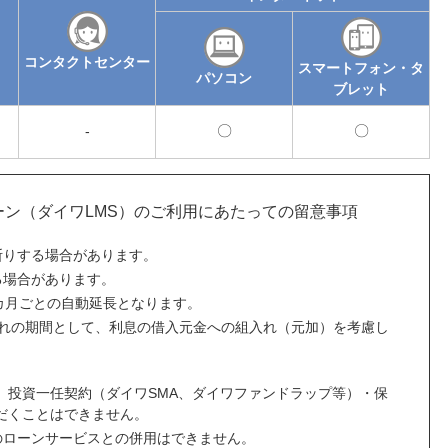
コンタクトセンター
スマートフォン・タ
パソコン
ブレット
-
可
可
能
能
ーン（ダイワLMS）のご利用にあたっての留意事項
断りする場合があります。
る場合があります。
カ月ごとの自動延長となります。
入れの期間として、利息の借入元金への組入れ（元加）を考慮し
、投資一任契約（ダイワSMA、ダイワファンドラップ等）・保
だくことはできません。
のローンサービスとの併用はできません。