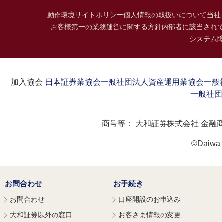
動作環境
サイトポリシー
個人情報の取扱いについて
当社
お客様第一の業務運営に関する方針
内部者に該当され
システム
加入協会：
日本証券業協会
一般社団法人資産運用業協会
一般
一般社団
商号等：
大和証券株式会社 金融
©Daiwa S
お問合わせ
お手続き
お問合わせ
口座開設のお申込み
大和証券以外の窓口
お客さま情報の変更