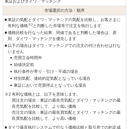
東証およびダイワ・マッチング
市場選択の
方法・順序
■
東証の気配とダイワ・マッチングの気配を比較し、お客さまに
※2
有利な価格
と判断した市場等で注文を執行します
■
価格比較を行なった結果、同値であると判断した場合は、原
則、ダイワ・マッチングを優先します
■
以下の場合はダイワ・マッチングでの注文の付け合わせは行な
いません
売買立会時間外
始値決定前
執行条件が寄り・引け・不成の場合
特別気配、連続約定気配となっている場合
東証において売買停止となっている場合
※2
有利な価格とは、以下を意味します。
買注文の場合：東証の最良売気配とダイワ・マッチングの最
良売気配を比較して、より低い価格
売注文の場合：東証の最良買気配とダイワ・マッチングの最
良買気配を比較して、より高い価格
■
ダイワ最良執行システムで行なう価格比較と取引所での約定成