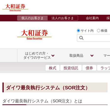
個人のお客さま
法人のお客さま
会社案内
採
サイト内
株価
はじめての方・
取扱商品
マ
ダイワのサービス
株式
投資信託
債券
ラッ
ダイワ最良執行システム（SOR注文）
ダイワ最良執行システム（SOR注文）とは