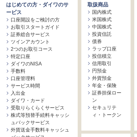
はじめての方・ダイワのサ
取扱商品
ービス
国内株式
米国株式
口座開設をご検討の方
中国株式
お取引スタートガイド
投資信託
証券総合サービス
債券
ツインアカウント
ラップ口座
2つのお取引コース
投信積立
特定口座
信用取引
ダイワのNISA
円預金
手数料
外貨預金
口座管理料
年金・保険
サービス時間
証券担保ロー
入出金
ン
ダイワ・カード
セキュリテ
受取りらくらくサービス
ィ・トークン
株式等預替手続料キャッシ
ュバックサービス
外貨送金手数料キャッシュ