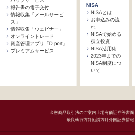
バックサービス
NISA
報告書の電子交付
NISAとは
情報収集「メールサービ
お申込みの流
ス」
れ
情報収集「ウェビナー」
NISAで始める
オンライントレード
積立投資
資産管理アプリ「D-port」
NISA活用術
プレミアムサービス
2023年までの
NISA制度につ
いて
金融商品取引法のご案内
上場有価証券等書面
最良執行方針
勧誘方針
外国証券情報