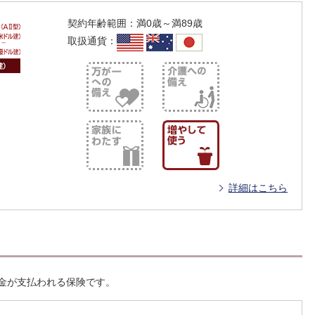
契約年齢範囲
：
満0歳～満89歳
取扱通貨
：
詳細はこちら
金が支払われる保険です。