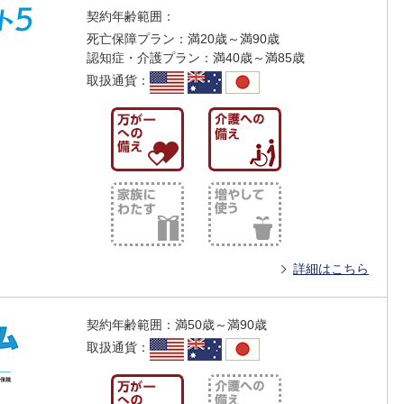
契約年齢範囲
：
死亡保障プラン：満20歳～満90歳
認知症・介護プラン：満40歳～満85歳
取扱通貨
：
詳細はこちら
契約年齢範囲
：
満50歳～満90歳
取扱通貨
：