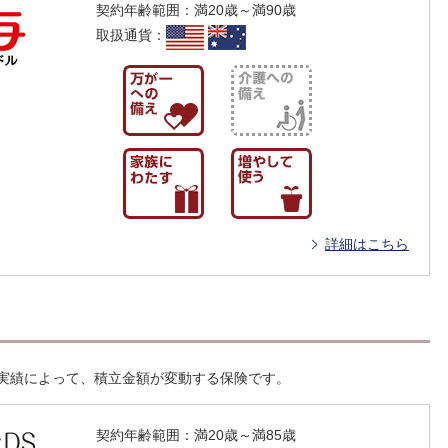
契約年齢範囲
：
満20歳～満90歳
取扱通貨
：
詳細はこちら
実績によって、積立金額が変動する保険です。
契約年齢範囲
：
満20歳～満85歳