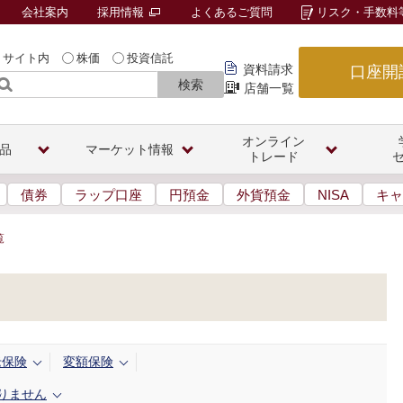
会社案内
採用情報
よくあるご質問
リスク・手数料
サイト内
株価
投資信託
資料請求
口座開
検索
店舗一覧
オンライン
品
マーケット情報
トレード
債券
ラップ口座
円預金
外貨預金
NISA
キャ
覧
老保険
変額保険
りません