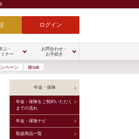
等
設
ログイン
学ぶ・
お問合わせ・
セミナー
お手続き
ンペーン
株talk
年金・保険
年金・保険をご契約いただく
までの流れ
年金・保険ナビ
取扱商品一覧