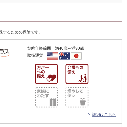
保するための保険です。
契約年齢範囲
：
満40歳～満90歳
取扱通貨
：
詳細はこちら