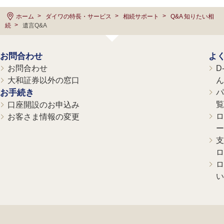
ホーム
ダイワの特長・サービス
相続サポート
Q&A 知りたい相
続
遺言Q&A
お問合わせ
よ
お問合わせ
D
大和証券以外の窓口
ん
お手続き
パ
覧
口座開設のお申込み
ロ
お客さま情報の変更
ー
支
ロ
ロ
い