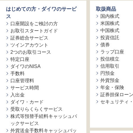
はじめての方・ダイワのサービ
取扱商品
ス
国内株式
米国株式
口座開設をご検討の方
中国株式
お取引スタートガイド
投資信託
証券総合サービス
債券
ツインアカウント
ラップ口座
2つのお取引コース
投信積立
特定口座
信用取引
ダイワのNISA
円預金
手数料
外貨預金
口座管理料
年金・保険
サービス時間
証券担保ロー
入出金
セキュリティ
ダイワ・カード
受取りらくらくサービス
株式等預替手続料キャッシュバ
ックサービス
外貨送金手数料キャッシュバッ