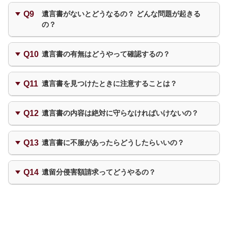
り、偽造などもなく、さらに確かに本人が作
身分に関すること
数万円から
特徴
相続人で遺産分割の協議をして相続する人を決める
財産の目録を作る（漏れがないようにしっ
自宅など分けにくい不動産がある
す。
成したものであると確定できますが、内容の
遺言書がないとどうなるの？ どんな問題が起きる
子どもの認知や未成年者の後見人
簡易に作成できますが、民法で定められた方
かり確認する）
の？
子どもがいないので配偶者にすべての財産
点検は受けないために無効のおそれが残りま
遺言書に書いていない財産がある場合には、
式を守らないと無効になるので、細心の注意
誰に、どの財産を相続させるのか検討する
相続に関すること
を相続させたい
す。
その財産をどのように分けるのか相続人で話
が必要です。
（客観的に見ても問題が生じないか確認す
相続人の廃除や廃除の取り消し、相続分の指
相続人で遺産分割の協議をして財産を分けるが、全
し合い、合意したうえで分けることになりま
相続する人ごとに相続してもらいたい財産
遺言書の有無はどうやって確認するの？
手数料
員が合意しなければならない
る）
定、
遺言執行者
の指定
手数料
す。
がある
1～2万円程度
最低限の財産を受け取る権利を侵していな
かかりません。
相続人全員が合意すれば、どのように財産を
相続人以外に相続させたい人がいる
自宅の中を探してみる、あるいは
公証役場
に尋ね
財産処分に関すること
遺言書を見つけたときに注意することは？
いか確認する（遺留分を確認する）
てみる
分けても問題ありません。
社会に役立つようなところに寄付をしたい
遺贈
、財団の設立、
信託
の設定
ただし、財産が居住中の自宅など分割しにく
作成のしかた
相続をさせたくない人がいる
「遺言書」があれば、原則はその内容に応じ
勝手に開封はできない。公正証書遺言以外は、家庭
その他
いものだけの場合には、分割協議がまとまら
遺言書の内容は絶対に守らなければいけないの？
裁判所の検認が必要
遺言が無効にならないよう一定の方式を守
て財産を分けることになります。
事業を継続させるために後継者に相続をし
生命保険金の受取人変更
ない可能性があります。
る
そのため、まずは遺言書があるかどうか調べ
てほしい
遺言書が封印されている場合には、勝手に
また、法律的な効力はありませんが、葬儀の
相続する人全員の合意があれば、遺言書に従わなく
る必要があります。
遺言書に不服があったらどうしたらいいの？
相続する人が見つけられる状態にしておく
相続する人がいない 等
ても問題なし
開封することはできません。
方法や埋葬場所など、遺言者の遺志などを書
遺言書を残しているかどうかわからない場合
（改変されたりしないような注意が必要）
くこともできます。
公正証書遺言以外は、その内容を偽造・変
相続をする人全員の合意があれば、必ずしも
遺留分を侵害していれば、請求して一定割合の財産
や特に所在を聞いていない場合、普段から大
遺言執行者
を設定しておく
遺留分侵害額請求ってどうやるの？
造されないように、家庭裁判所にて検認を
を取得できる
遺言書の内容に沿って財産を分ける必要はあ
切なものがしまってあるところを探してみま
受ける必要があります。
りません。
しょう。自宅以外にも、銀行の貸金庫などに
遺言書では自由に財産を分けることができま
特に方式は定められていないが、内容証明郵便など
検認は遺言した人の最後の住所地を管轄す
ポイントは「相続をする人全員の合意」です
保管されている可能性もあります。
で意思表示をする
すが、民法では、一定の相続人が権利を行使
る家庭裁判所に申し立てをします。
から、まずは誰が相続人となるのかを戸籍謄
また、公証証書遺言という形式で作成されて
すれば必ず受け取れる財産の範囲である「遺
「遺留分侵害額請求」には期限が決まってお
申し立てには、遺言者の原戸籍謄本や相続
本などを取り寄せて確認することが大切で
いる場合には
公証役場
に保管されています