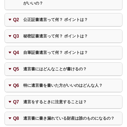
がいいの？
作成する人が増加している。作成してもらうことで
公正証書遺言って何？ ポイントは？
遺族の負担が軽減される
自分の気持ちを遺族に伝える手段となる「遺
公証役場
の公証人と作成するので、内容が無効と
秘密証書遺言って何？ ポイントは？
なったり遺言書をなくしたりする心配なし
言書」。
遺言書の種類には「公正証書遺言」「秘密証
概要
確かにその遺言者本人の遺言書であることを公証役
書遺言」「自筆証書遺言」があります。
自筆証書遺言って何？ ポイントは？
場に証明してもらう方式
公証人という専門家のサポートを受けて作成
書き方がわからずに断念してしまうケースを
する遺言書のこと。
概要
全文を遺言者が自書するもの。簡易に作成できる
サポートするものとして、昨今ではさまざま
遺言書にはどんなことが書けるの？
が、方式が厳格なので注意
遺言者本人が作成した遺言書が封かんされた
な遺言書キットが登場しています。
保管
ことを公証してもらう遺言書のこと。
残す側の思いが伝わり、遺族の遺産分割協議
公証役場
に保管。
概要
どんなことでも書けるが、効力が認められることは
特に遺言書を書いた方がいいのはどんな人？
が円滑になることもあります。そもそも遺族
法律で定められている
全文・日付・氏名を自書し、押印して作成す
保管
特徴
にとっては所在を知らない財産を洗い出す作
る遺言書のこと。
作成者の自由。自宅、または銀行の貸金庫な
遺言書の内容が無効になる、遺族が遺言書を
遺言書は民法に定められた一定の方式に従っ
法定相続割合以外の財産分与を希望する人
業だけでも相当の負担となりますから、その
遺言をするときに注意することは？
ど。
見つけられない、遺言書をなくしたというよ
ていれば、どんなことでも書くことができま
保管
軽減のためにも作成してもらうとよいでしょ
遺言書は財産を残す人の遺志ですから、特に
うなことは起きません。
す。ただし、法律上の効力が認められるのは
作成者の自由。自宅、または銀行の貸金庫な
う。
特徴
相続する人が財産を分割しやすいようにしておく
以下の場合は遺志の表示手段として有効で
次のようなものです。
遺言書に書き漏れている財産は誰のものになるの？
ど。
なお、せっかく作った遺言が無効になる心配
公証人を含め、第三者への内容の秘匿を守
手数料
す。
財産の分け方
を避けたいのなら「公正証書遺言」が確実で