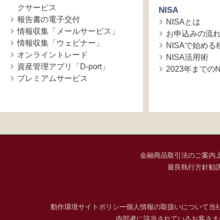
クサービス
NISA
報告書の電子交付
NISAとは
情報収集「メールサービス」
お申込みの流
情報収集「ウェビナー」
NISAで始め
オンライントレード
NISA活用術
資産管理アプリ「D-port」
2023年までの
プレミアムサービス
金融商品取引法のご案内
最良執行方針
勧
動作環境
サイトポリシー
個人情報の取扱いについて
当
内部者に該当されているお客さま