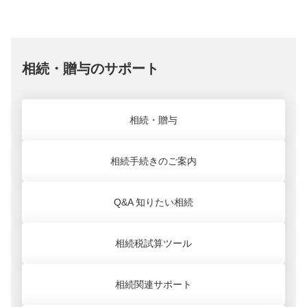
留分」が規定されています。そのため、遺言
り、遺留分の侵害を知った日から1年以内か相
人全員の戸籍謄本などが必要になります。
す。
ので、尋ねてみましょう。
書の指示が遺留分を侵害していて不服な場合
続開始から10年以内に意思表示をしないと時
ただし、検認は遺言書の内容が有効か無効
万が一、後から別の相続人が見つかった場合
できれば、ご健在のうちに遺言書を作ってい
には、請求して取り戻すことができます。こ
効となってしまいます。
かを判断するものではありません。あくま
には遺産分割をやり直すことになりますの
るかどうかを話しておければよいでしょう。
れを「遺留分侵害額請求」と言います。
手続きには特に決まった方式がありません
でも証拠保全のために行われるものです。
で、きちんと調べましょう。
相続・贈与のサポート
「遺留分」の割合は、誰が相続人になるのか
が、1年以内に請求したことを証明するために
によって異なりますが、一般的には法定相続
間違って開封してしまった場合、内容や効力は失わ
遺留分を侵害している相続人全員（
遺言執
割合の半分です。
れないが、家庭裁判所に届け出て検認を受ける
行者
がいる場合には遺言執行者にも）に内容
「遺留分」は相続が起こった時点の財産だけ
相続・贈与
証明郵便を送るという方法が一般的です。他
実際は遺言書の封がされていなかったり、
でなく、生前に贈与を受けた一定の財産も加
に家庭裁判所への調停申し立てという方法も
検認手続きのことを知らずに開封してしま
えて計算されます。
あります。
相続手続きのご案内
うということが多いようです。
遺留分を侵害した財産分与を遺言書に書く
その場合も家庭裁判所にて検認を受けまし
と、遺族間でもめる原因になるので気をつけ
ょう。
Q&A 知りたい相続
たいものです。
遺言書を隠した場合、「相続欠格」となって相続人
の資格がなくなる
相続税試算ツール
遺言書を隠すという行為は「相続欠格」と
なり、相続人の資格がなくなります。
相続関連サポート
また、相続人が相続欠格となった場合でも