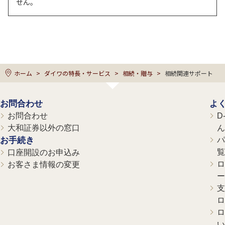
せん。
ホーム
ダイワの特長・サービス
相続・贈与
相続関連サポート
お問合わせ
よ
お問合わせ
D
大和証券以外の窓口
ん
お手続き
パ
覧
口座開設のお申込み
ロ
お客さま情報の変更
ー
支
ロ
ロ
い