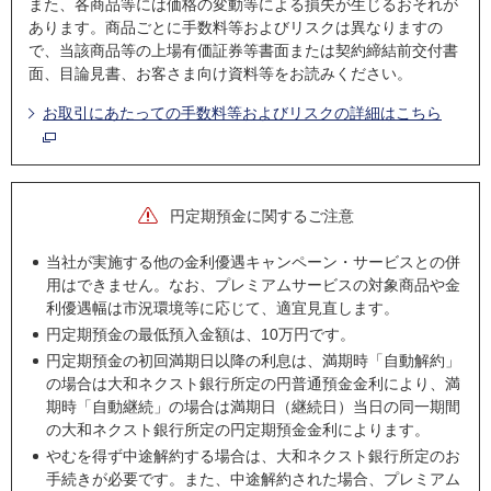
また、各商品等には価格の変動等による損失が生じるおそれが
あります。商品ごとに手数料等およびリスクは異なりますの
で、当該商品等の上場有価証券等書面または契約締結前交付書
面、目論見書、お客さま向け資料等をお読みください。
お取引にあたっての手数料等およびリスクの詳細はこちら
円定期預金に関するご注意
当社が実施する他の金利優遇キャンペーン・サービスとの併
用はできません。なお、プレミアムサービスの対象商品や金
利優遇幅は市況環境等に応じて、適宜見直します。
円定期預金の最低預入金額は、10万円です。
円定期預金の初回満期日以降の利息は、満期時「自動解約」
の場合は大和ネクスト銀行所定の円普通預金金利により、満
期時「自動継続」の場合は満期日（継続日）当日の同一期間
の大和ネクスト銀行所定の円定期預金金利によります。
やむを得ず中途解約する場合は、大和ネクスト銀行所定のお
手続きが必要です。また、中途解約された場合、プレミアム