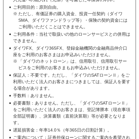
ご利用目的：原則自由。
※
ただし、有価証券の購入資金、投資一任契約（ダイワ
SMA、ダイワファンドラップ等）・保険の契約資金には
ご利用いただくことはできません。
ご利用条件：当社で取扱いの他のローンサービスとの併用は
できません。
ダイワFX、ダイワ365FX、登録金融機関の金融商品仲介口
座をご利用のお客さまはお申込みいただけません。
※
「ダイワのネットローン」は、信用取引、信用取引サー
ビスをご利用のお客さまもお申込みいただけません。
保証人：不要です。ただし、「ダイワのSATローンⅡ」をご
利用いただく法人のお客さまにつきましては、保証人を要す
る場合があります。
手数料：ありません。
必要書類：ありません。ただし、「ダイワのSATローンⅡ」
をご利用いただく法人のお客さまは、登記簿謄本（現在事項
全部証明書）、決算書類（直前決算期）等が必要となりま
す。
遅延損害金：年率14.0％（年365日の日割計算）。
ご案内について：証券担保ローンに関するご案内を希望され