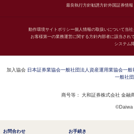
最良執行方針
勧誘方針
外国証券情報
動作環境
サイトポリシー
個人情報の取扱いについて
当社
お客様第一の業務運営に関する方針
内部者に該当され
システム
加入協会：
日本証券業協会
一般社団法人資産運用業協会
一般
一般社団
商号等：
大和証券株式会社 金融
©Daiwa S
お問合わせ
お手続き