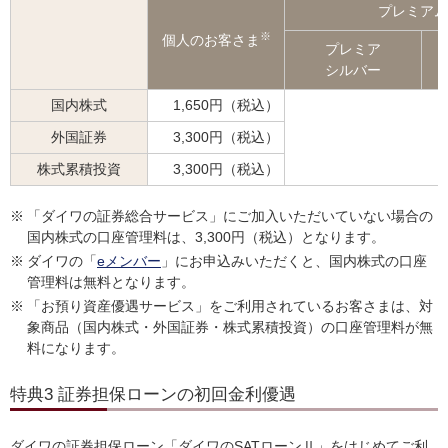
プレミアム
※
個人のお客さま
プレミア
シルバー
国内株式
1,650円（税込）
外国証券
3,300円（税込）
株式累積投資
3,300円（税込）
※
「ダイワの証券総合サービス」にご加入いただいていない場合の
国内株式の口座管理料は、3,300円（税込）となります。
※
ダイワの「
eメンバー
」にお申込みいただくと、国内株式の口座
管理料は無料となります。
※
「お預り資産優遇サービス」をご利用されているお客さまは、対
象商品（国内株式・外国証券・株式累積投資）の口座管理料が無
料になります。
特典3 証券担保ローンの初回金利優遇
ダイワの証券担保ローン「ダイワのSATローンⅡ」をはじめてご利