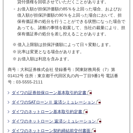
貸付債権を回収させていただくことがあります。
お借入額が担保評価額の85％を上回った場合、およびお
借入額が担保評価額の90％を上回った場合において、担
保有価証券の処分を行うことができる状態になった場合で
あっても、諸般の事情を勘案して、当社の裁量により、担
保有価証券の処分を差し控えることがあります。
※
借入上限額は担保評価額によって日々変動します。
※
比率は変更となる場合があります。
※
お借入額は利息を含みます。
商号：大和証券株式会社 登録番号：関東財務局長（7）第
01412号 住所：東京都千代田区丸の内一丁目9番1号 電話番
号：03-5555-2111
ダイワの証券担保ローン基本取引約定書
ダイワのSATローンⅡ 返済シミュレーション
ダイワのネットローン基本取引約定書
ダイワのネットローン 返済シミュレーション
ダイワのネットローン契約締結前交付書面