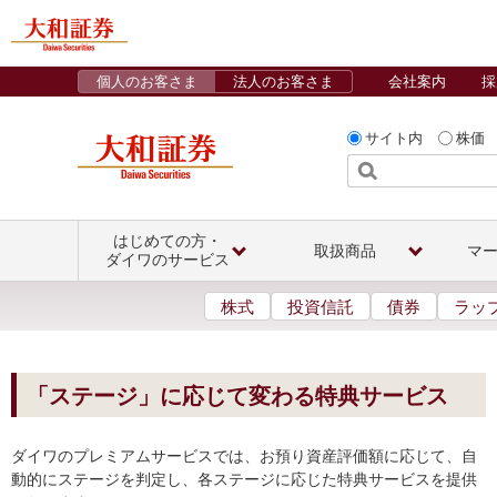
個人のお客さま
法人のお客さま
会社案内
採
サイト内
株価
はじめての方・
取扱商品
マ
ダイワのサービス
株式
投資信託
債券
ラッ
「ステージ」に応じて変わる特典サービス
ダイワのプレミアムサービスでは、お預り資産評価額に応じて、自
動的にステージを判定し、各ステージに応じた特典サービスを提供