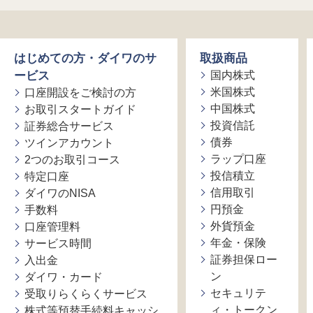
はじめての方・ダイワのサ
取扱商品
ービス
国内株式
米国株式
口座開設をご検討の方
中国株式
お取引スタートガイド
投資信託
証券総合サービス
債券
ツインアカウント
ラップ口座
2つのお取引コース
投信積立
特定口座
信用取引
ダイワのNISA
円預金
手数料
外貨預金
口座管理料
年金・保険
サービス時間
証券担保ロー
入出金
ン
ダイワ・カード
セキュリテ
受取りらくらくサービス
ィ・トークン
株式等預替手続料キャッシ