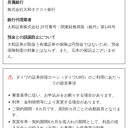
所属銀行
株式会社大和ネクスト銀行
銀行代理業者
大和証券株式会社 許可番号：関東財務局長（銀代）第145号
預金との誤認防止について
大和証券が取扱う有価証券や保険は円預金ではないため、預金
保険制度の対象とはならず、また、元本の保証はございませ
ん。
ダイワの証券担保ローン（ダイワLMS）のご利用にあたっ
ての留意事項
審査基準に従い、お申込みをお断りする場合があります。
利率：金利情勢等により変更する場合があります。
ご契約期間：6カ月です。原則6カ月ごとの自動延長となりま
す。
実質年率：契約期間6カ月を借入れの期間として、利息の借
入元金への組入れ（元加）を考慮した年換算の利率。