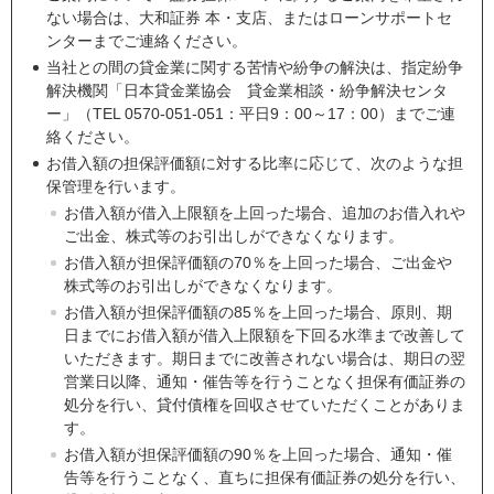
ない場合は、大和証券 本・支店、またはローンサポートセ
ンターまでご連絡ください。
当社との間の貸金業に関する苦情や紛争の解決は、指定紛争
解決機関「日本貸金業協会 貸金業相談・紛争解決センタ
ー」（TEL 0570-051-051：平日9：00～17：00）までご連
絡ください。
お借入額の担保評価額に対する比率に応じて、次のような担
保管理を行います。
お借入額が借入上限額を上回った場合、追加のお借入れや
ご出金、株式等のお引出しができなくなります。
お借入額が担保評価額の70％を上回った場合、ご出金や
株式等のお引出しができなくなります。
お借入額が担保評価額の85％を上回った場合、原則、期
日までにお借入額が借入上限額を下回る水準まで改善して
いただきます。期日までに改善されない場合は、期日の翌
営業日以降、通知・催告等を行うことなく担保有価証券の
処分を行い、貸付債権を回収させていただくことがありま
す。
お借入額が担保評価額の90％を上回った場合、通知・催
告等を行うことなく、直ちに担保有価証券の処分を行い、