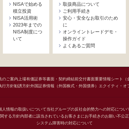
NISAで始める
取扱商品について
積立投資
ご利用手続き
NISA活用術
安心・安全なお取引のため
2023年までの
に
NISA制度につ
オンライントレードデモ・
いて
操作ガイド
よくあるご質問
法のご案内
上場有価証券等書面・契約締結前交付書面
重要情報シート（
執行方針
勧誘方針
外国証券情報（外国株式・外国債券）
エクイティ・オ
個人情報の取扱いについて
当社グループの反社会的勢力への対応につい
関する方針
内部者に該当されているお客さまにお手続きのお願い
不公正
システム障害時の対応について