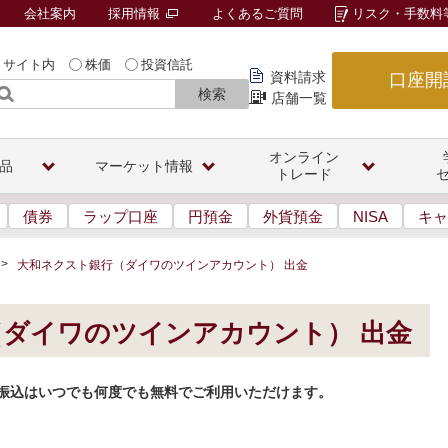
会社案内
採用情報
よくあるご質問
リスク・手数料
サイト内
株価
投資信託
資料請求
口座開
検索
店舗一覧
オンライン
品
マーケット情報
トレード
債券
ラップ口座
円預金
外貨預金
NISA
キャ
大和ネクスト銀行（ダイワのツインアカウント） 出金
（ダイワの
ツイン
アカウント）
出金
振込はいつでも何度でも無料でご利用いただけます。