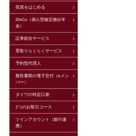
投資をはじめる
iDeCo（個人型確定拠出年
金）
証券総合サービス
受取りらくらくサービス
予約型代理人
報告書類の電子交付（eメン
バー）
ダイワの特定口座
2つのお取引コース
ツインアカウント（銀行連
携）