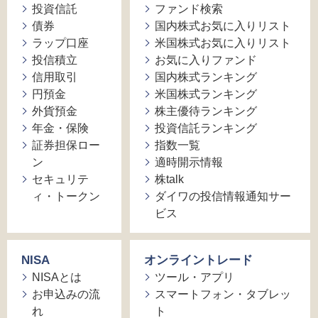
投資信託
ファンド検索
債券
国内株式お気に入りリスト
ラップ口座
米国株式お気に入りリスト
投信積立
お気に入りファンド
信用取引
国内株式ランキング
円預金
米国株式ランキング
外貨預金
株主優待ランキング
年金・保険
投資信託ランキング
証券担保ロー
指数一覧
ン
適時開示情報
セキュリテ
株talk
ィ・トークン
ダイワの投信情報通知サー
ビス
NISA
オンライントレード
NISAとは
ツール・アプリ
お申込みの流
スマートフォン・タブレッ
れ
ト