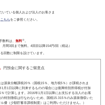
だいている個人および法人のお客さま
は
こちら
をご参照ください。
※
手数料は、
無料
。
月間3回まで無料。4回目以降154円/回（税込）
なる回数に制限を設けています。
円預金に関するご留意点
。
は源泉分離課税20％（国税15％、地方税5％）が課税されま
3年1月1日以降に到来するものの場合には復興特別所得税が付加
15％で計算します。2016年1月1日以降にお支払する法人のお客
の特別徴収は行なわないため、国税15.315％のみ源泉徴収いた
マル優（少額貯蓄非課税制度）はご利用いただけません。）