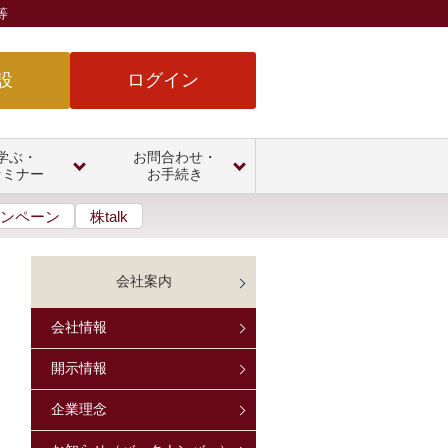
等
設
ログイン
学ぶ・
お問合わせ・
セミナー
お手続き
ンペーン
株talk
会社案内
会社情報
開示情報
企業理念