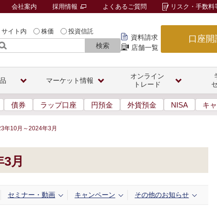
会社案内
採用情報
よくあるご質問
リスク・手数料
サイト内
株価
投資信託
資料請求
口座開
検索
店舗一覧
オンライン
品
マーケット情報
トレード
債券
ラップ口座
円預金
外貨預金
NISA
キャ
23年10月～2024年3月
年3月
セミナー・動画
キャンペーン
その他のお知らせ