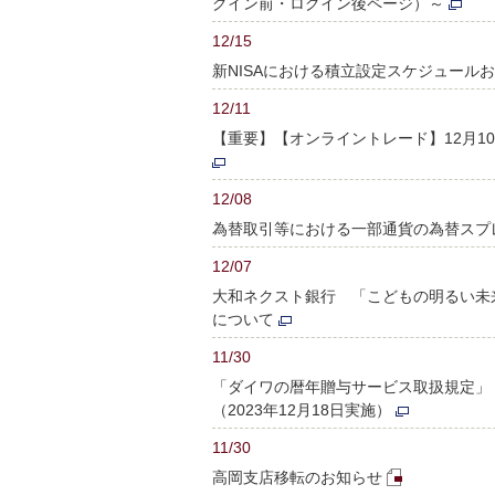
グイン前・ログイン後ページ）～
12/15
新NISAにおける積立設定スケジュール
12/11
【重要】【オンライントレード】12月
12/08
為替取引等における一部通貨の為替スプ
12/07
大和ネクスト銀行 「こどもの明るい未
について
11/30
「ダイワの暦年贈与サービス取扱規定」
（2023年12月18日実施）
11/30
高岡支店移転のお知らせ