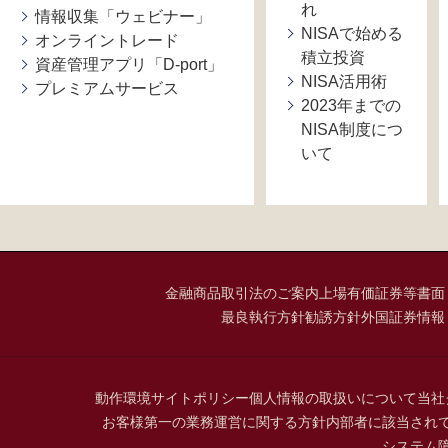
れ
情報収集「ウェビナー」
NISAで始める
オンライントレード
積立投資
資産管理アプリ「D-port」
NISA活用術
プレミアムサービス
2023年までの
NISA制度につ
いて
金融商品取引法のご案内
上場有価証券等書面
最良執行方針
勧誘方針
外国証券情報
動作環境
サイトポリシー
個人情報の取扱いについて
当社
お客様第一の業務運営に関する方針
内部者に該当され
システム