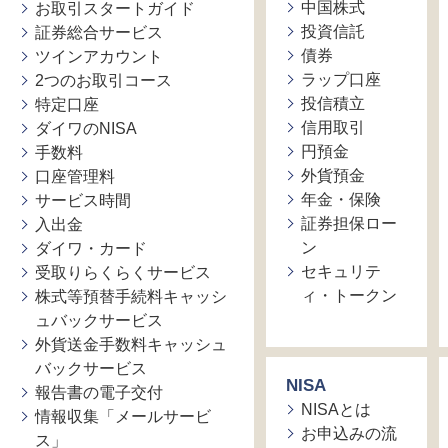
中国株式
お取引スタートガイド
投資信託
証券総合サービス
債券
ツインアカウント
ラップ口座
2つのお取引コース
投信積立
特定口座
信用取引
ダイワのNISA
円預金
手数料
外貨預金
口座管理料
年金・保険
サービス時間
証券担保ロー
入出金
ン
ダイワ・カード
セキュリテ
受取りらくらくサービス
ィ・トークン
株式等預替手続料キャッシ
ュバックサービス
外貨送金手数料キャッシュ
バックサービス
NISA
報告書の電子交付
NISAとは
情報収集「メールサービ
お申込みの流
ス」