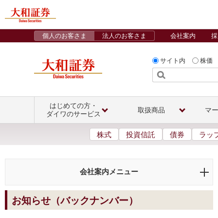
個人のお客さま
法人のお客さま
会社案内
採
サイト内
株価
はじめての方・
取扱商品
マ
ダイワのサービス
株式
投資信託
債券
ラッ
会社案内メニュー
お知らせ（バックナンバー）