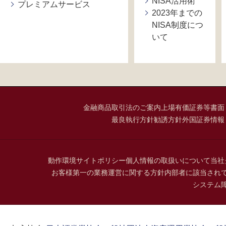
NISA活用術
プレミアムサービス
2023年までの
NISA制度につ
いて
金融商品取引法のご案内
上場有価証券等書面
最良執行方針
勧誘方針
外国証券情報
動作環境
サイトポリシー
個人情報の取扱いについて
当社
お客様第一の業務運営に関する方針
内部者に該当され
システム