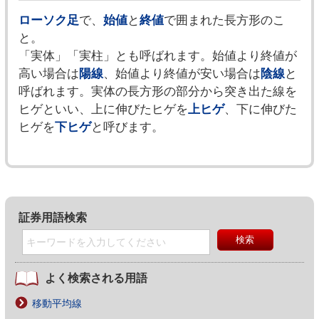
ローソク足
で、
始値
と
終値
で囲まれた長方形のこ
と。
「実体」「実柱」とも呼ばれます。始値より終値が
高い場合は
陽線
、始値より終値が安い場合は
陰線
と
呼ばれます。実体の長方形の部分から突き出た線を
ヒゲといい、上に伸びたヒゲを
上ヒゲ
、下に伸びた
ヒゲを
下ヒゲ
と呼びます。
証券用語検索
よく検索される用語
移動平均線