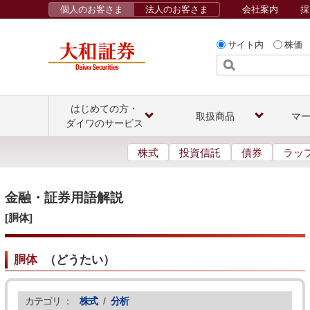
個人のお客さま
法人のお客さま
会社案内
採
サイト内
株価
はじめての方・
取扱商品
マ
ダイワのサービス
株式
投資信託
債券
ラッ
金融・証券用語解説
[胴体]
胴体
（
どうたい
）
カテゴリ ：
株式
/
分析