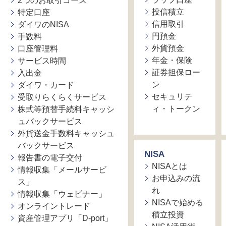
2つのお取引コース
投信積立
特定口座
信用取引
ダイワのNISA
円預金
手数料
外貨預金
口座管理料
年金・保険
サービス時間
証券担保ロー
入出金
ン
ダイワ・カード
セキュリテ
受取りらくらくサービス
ィ・トークン
株式等預替手続料キャッシ
ュバックサービス
外貨送金手数料キャッシュ
バックサービス
NISA
報告書の電子交付
NISAとは
情報収集「メールサービ
お申込みの流
ス」
れ
情報収集「ウェビナー」
NISAで始める
オンライントレード
積立投資
資産管理アプリ「D-port」