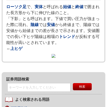
ローソク足
で、
実体
と呼ばれる
始値
と
終値
で囲まれ
た長方形から下に伸びた線のこと。
「下影」とも呼ばれます。下値で買い圧力が強まっ
た際に現れ、
陰線
では
安値
から終値まで、陽線では
安値から始値までの差が長さで示されます。安値圏
での長い下ヒゲ陽線は相場の
トレンド
が反転する可
能性が高いとされています。
⇔
上ヒゲ
証券用語検索
よく検索される用語