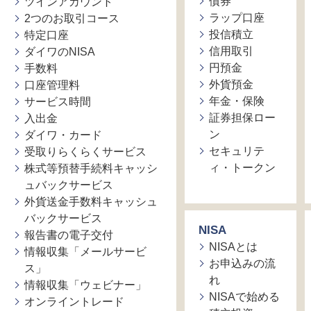
債券
ツインアカウント
ラップ口座
2つのお取引コース
投信積立
特定口座
信用取引
ダイワのNISA
円預金
手数料
外貨預金
口座管理料
年金・保険
サービス時間
証券担保ロー
入出金
ン
ダイワ・カード
セキュリテ
受取りらくらくサービス
ィ・トークン
株式等預替手続料キャッシ
ュバックサービス
外貨送金手数料キャッシュ
バックサービス
NISA
報告書の電子交付
NISAとは
情報収集「メールサービ
お申込みの流
ス」
れ
情報収集「ウェビナー」
NISAで始める
オンライントレード