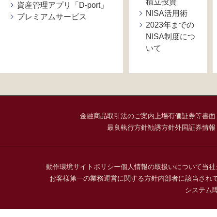
積立投資
資産管理アプリ「D-port」
NISA活用術
プレミアムサービス
2023年までの
NISA制度につ
いて
金融商品取引法のご案内
上場有価証券等書面
最良執行方針
勧誘方針
外国証券情報
動作環境
サイトポリシー
個人情報の取扱いについて
当社
お客様第一の業務運営に関する方針
内部者に該当され
システム