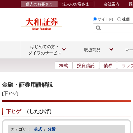
個人のお客さま
法人のお客さま
会社案内
採
サイト内
株価
はじめての方・
取扱商品
マ
ダイワのサービス
株式
投資信託
債券
ラッ
金融・証券用語解説
[下ヒゲ]
下ヒゲ
（
したひげ
）
カテゴリ ：
株式
/
分析