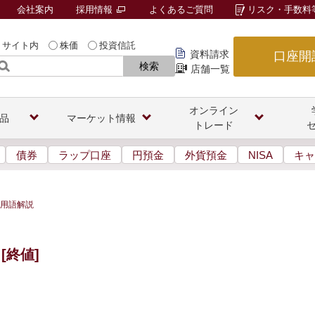
会社案内
採用情報
よくあるご質問
リスク・手数料
サイト内
株価
投資信託
資料請求
口座開
検索
店舗一覧
オンライン
品
マーケット情報
トレード
債券
ラップ口座
円預金
外貨預金
NISA
キャ
用語解説
[終値]