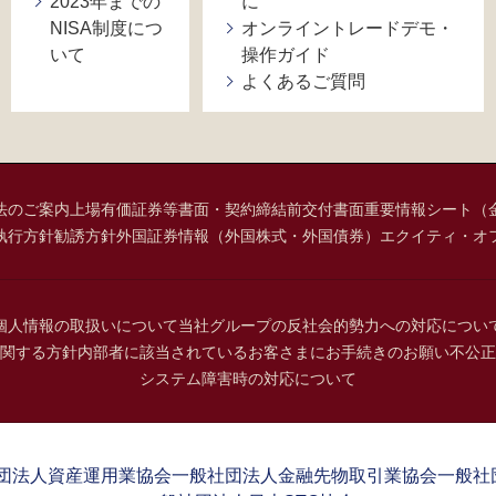
2023年までの
に
NISA制度につ
オンライントレードデモ・
いて
操作ガイド
よくあるご質問
法のご案内
上場有価証券等書面・契約締結前交付書面
重要情報シート（
執行方針
勧誘方針
外国証券情報（外国株式・外国債券）
エクイティ・オ
個人情報の取扱いについて
当社グループの反社会的勢力への対応につい
関する方針
内部者に該当されているお客さまにお手続きのお願い
不公正
システム障害時の対応について
団法人資産運用業協会
一般社団法人金融先物取引業協会
一般社