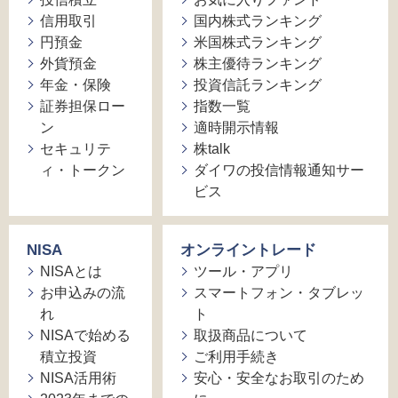
信用取引
国内株式ランキング
円預金
米国株式ランキング
外貨預金
株主優待ランキング
年金・保険
投資信託ランキング
証券担保ロー
指数一覧
ン
適時開示情報
セキュリテ
株talk
ィ・トークン
ダイワの投信情報通知サー
ビス
NISA
オンライントレード
NISAとは
ツール・アプリ
お申込みの流
スマートフォン・タブレッ
れ
ト
NISAで始める
取扱商品について
積立投資
ご利用手続き
NISA活用術
安心・安全なお取引のため