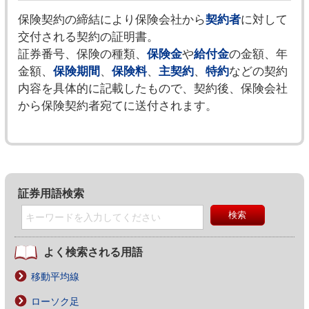
保険契約の締結により保険会社から
契約者
に対して
交付される契約の証明書。
証券番号、保険の種類、
保険金
や
給付金
の金額、年
金額、
保険期間
、
保険料
、
主契約
、
特約
などの契約
内容を具体的に記載したもので、契約後、保険会社
から保険契約者宛てに送付されます。
証券用語検索
よく検索される用語
移動平均線
ローソク足