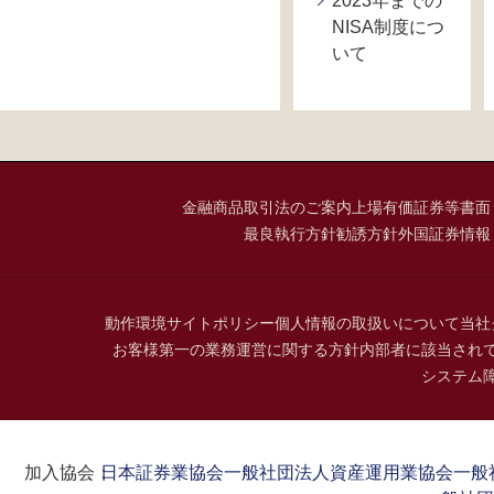
2023年までの
NISA制度につ
いて
金融商品取引法のご案内
上場有価証券等書面
最良執行方針
勧誘方針
外国証券情報
動作環境
サイトポリシー
個人情報の取扱いについて
当社
お客様第一の業務運営に関する方針
内部者に該当され
システム
加入協会：
日本証券業協会
一般社団法人資産運用業協会
一般