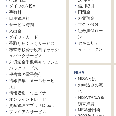
信用取引
ダイワのNISA
円預金
手数料
外貨預金
口座管理料
年金・保険
サービス時間
証券担保ロー
入出金
ン
ダイワ・カード
セキュリテ
受取りらくらくサービス
ィ・トークン
株式等預替手続料キャッシ
ュバックサービス
外貨送金手数料キャッシュ
バックサービス
NISA
報告書の電子交付
NISAとは
情報収集「メールサービ
お申込みの流
ス」
れ
情報収集「ウェビナー」
NISAで始める
オンライントレード
積立投資
資産管理アプリ「D-port」
NISA活用術
プレミアムサービス