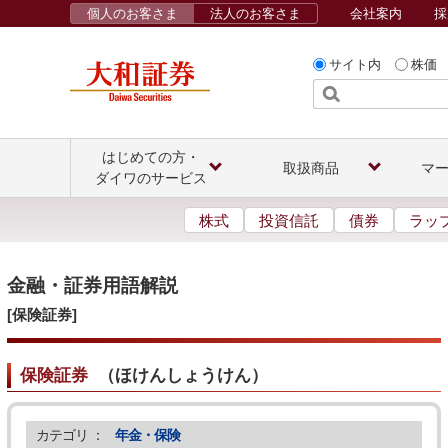
個人のお客さま
法人のお客さま
会社案内
採
サイト内
株価
はじめての方・
取扱商品
マ
ダイワのサービス
株式
投資信託
債券
ラッ
金融・証券用語解説
[保険証券]
保険証券
（
ほけんしょうけん
）
カテゴリ ：
年金・保険