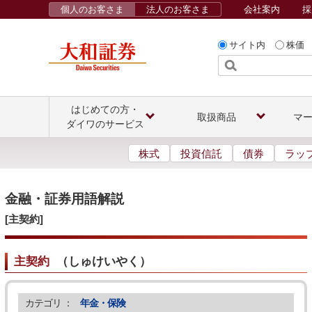
個人のお客さま
法人のお客さま
会社案内
採
サイト内
株価
はじめての方・
取扱商品
マ
ダイワのサービス
株式
投資信託
債券
ラッ
金融・証券用語解説
[主契約]
主契約
（
しゅけいやく
）
カテゴリ ：
年金・保険