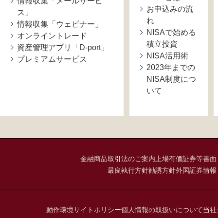
情報収集「メールサービ
お申込みの流
ス」
れ
情報収集「ウェビナー」
NISAで始める
オンライントレード
積立投資
資産管理アプリ「D-port」
NISA活用術
プレミアムサービス
2023年までの
NISA制度につ
いて
金融商品取引法のご案内
上場有価証券等書面
最良執行方針
勧誘方針
外国証券情報
動作環境
サイトポリシー
個人情報の取扱いについて
当社