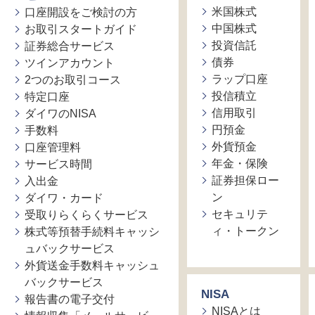
米国株式
口座開設をご検討の方
中国株式
お取引スタートガイド
投資信託
証券総合サービス
債券
ツインアカウント
ラップ口座
2つのお取引コース
投信積立
特定口座
信用取引
ダイワのNISA
円預金
手数料
外貨預金
口座管理料
年金・保険
サービス時間
証券担保ロー
入出金
ン
ダイワ・カード
セキュリテ
受取りらくらくサービス
ィ・トークン
株式等預替手続料キャッシ
ュバックサービス
外貨送金手数料キャッシュ
バックサービス
NISA
報告書の電子交付
NISAとは