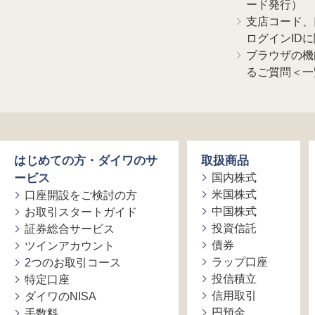
ード発行）
支店コード、
ログインID
ブラウザの機
るご質問＜一
はじめての方・ダイワのサ
取扱商品
ービス
国内株式
米国株式
口座開設をご検討の方
中国株式
お取引スタートガイド
投資信託
証券総合サービス
債券
ツインアカウント
ラップ口座
2つのお取引コース
投信積立
特定口座
信用取引
ダイワのNISA
円預金
手数料