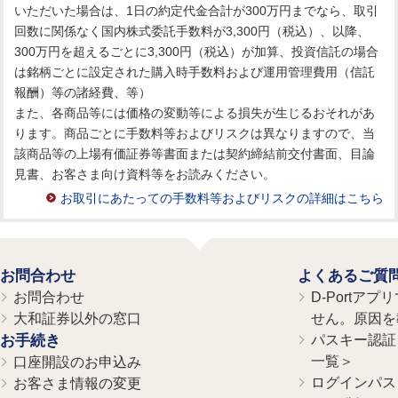
いただいた場合は、1日の約定代金合計が300万円までなら、取引
回数に関係なく国内株式委託手数料が3,300円（税込）、以降、
300万円を超えるごとに3,300円（税込）が加算、投資信託の場合
は銘柄ごとに設定された購入時手数料および運用管理費用（信託
報酬）等の諸経費、等）
また、各商品等には価格の変動等による損失が生じるおそれがあ
ります。商品ごとに手数料等およびリスクは異なりますので、当
該商品等の上場有価証券等書面または契約締結前交付書面、目論
見書、お客さま向け資料等をお読みください。
お取引にあたっての手数料等およびリスクの詳細はこちら
お問合わせ
よくあるご質
お問合わせ
D-Portア
大和証券以外の窓口
せん。原因を
お手続き
パスキー認証、
一覧＞
口座開設のお申込み
ログインパス
お客さま情報の変更