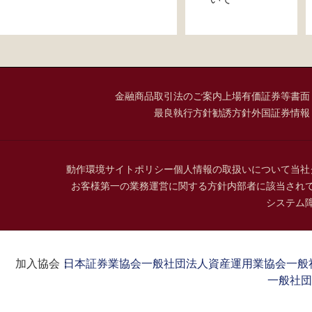
金融商品取引法のご案内
上場有価証券等書面
最良執行方針
勧誘方針
外国証券情報
動作環境
サイトポリシー
個人情報の取扱いについて
当社
お客様第一の業務運営に関する方針
内部者に該当され
システム
加入協会：
日本証券業協会
一般社団法人資産運用業協会
一般
一般社団