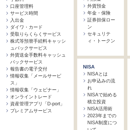
外貨預金
口座管理料
年金・保険
サービス時間
証券担保ロー
入出金
ン
ダイワ・カード
セキュリテ
受取りらくらくサービス
ィ・トークン
株式等預替手続料キャッシ
ュバックサービス
外貨送金手数料キャッシュ
バックサービス
NISA
報告書の電子交付
NISAとは
情報収集「メールサービ
お申込みの流
ス」
れ
情報収集「ウェビナー」
NISAで始める
オンライントレード
積立投資
資産管理アプリ「D-port」
NISA活用術
プレミアムサービス
2023年までの
NISA制度につ
いて