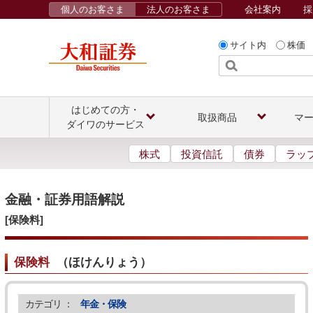
個人のお客さま
法人のお客さま
会社案内
採
サイト内
株価
はじめての方・
取扱商品
マ
ダイワのサービス
株式
投資信託
債券
ラッ
金融・証券用語解説
[保険料]
保険料
（
ほけんりょう
）
カテゴリ ：
年金・保険