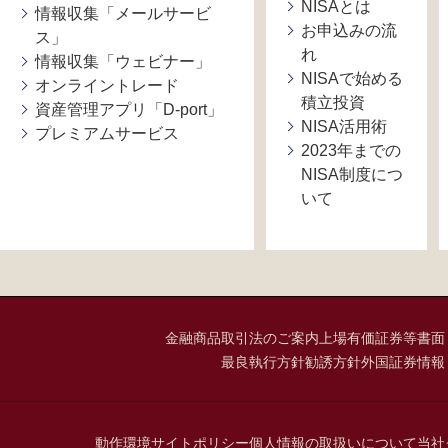
NISAとは
情報収集「メールサービ
お申込みの流
ス」
れ
情報収集「ウェビナー」
NISAで始める
オンライントレード
積立投資
資産管理アプリ「D-port」
NISA活用術
プレミアムサービス
2023年までの
NISA制度につ
いて
金融商品取引法のご案内
上場有価証券等書面
最良執行方針
勧誘方針
外国証券情報
動作環境
サイトポリシー
個人情報の取扱いについて
当社