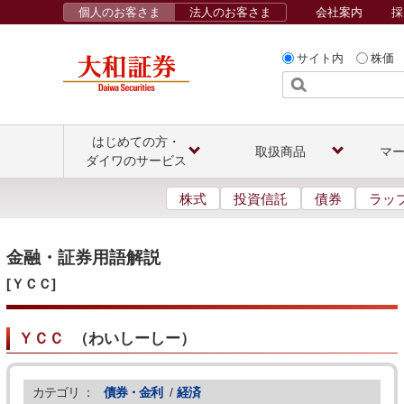
個人のお客さま
法人のお客さま
会社案内
採
サイト内
株価
はじめての方・
取扱商品
マ
ダイワのサービス
株式
投資信託
債券
ラッ
金融・証券用語解説
[ＹＣＣ]
ＹＣＣ
（
わいしーしー
）
カテゴリ ：
債券・金利
/
経済