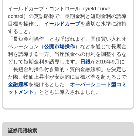
イールドカーブ・コントロール（yield curve
control）の英語略称で、長期金利と短期金利の誘導
目標を操作し、
イールドカーブ
を適切な水準に維持
すること。
「長短金利操作」とも呼ばれます。国債買い入れオ
ペレーション（
公開市場操作
）などを通じて長期金
利を誘導する一方、当座預金への付利を調整するな
どして短期金利を誘導します。
日銀
が2016年9月に
「長短金利操作付き量的・質的金融緩和」を決定し
た際、物価上昇率が安定的に目標水準を超えるまで
金融緩和
を続けるとした「
オーバーシュート型コミ
ットメント
」とともに導入されました。
証券用語検索