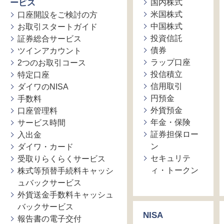
ービス
国内株式
米国株式
口座開設をご検討の方
中国株式
お取引スタートガイド
投資信託
証券総合サービス
債券
ツインアカウント
ラップ口座
2つのお取引コース
投信積立
特定口座
信用取引
ダイワのNISA
円預金
手数料
外貨預金
口座管理料
年金・保険
サービス時間
証券担保ロー
入出金
ン
ダイワ・カード
セキュリテ
受取りらくらくサービス
ィ・トークン
株式等預替手続料キャッシ
ュバックサービス
外貨送金手数料キャッシュ
バックサービス
NISA
報告書の電子交付