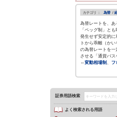
カテゴリ ：
為替
/
為替レートを、あ
「ペッグ制」とも
発生せず安定的に
トから乖離（かい
の為替レートを一
させる「通貨バス
⇔
変動相場制
、
フ
証券用語検索
よく検索される用語