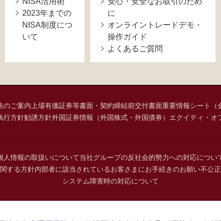
NISA活用術
安心・安全なお取引のため
2023年までの
に
NISA制度につ
オンライントレードデモ・
いて
操作ガイド
よくあるご質問
法のご案内
上場有価証券等書面・契約締結前交付書面
重要情報シート（
執行方針
勧誘方針
外国証券情報（外国株式・外国債券）
エクイティ・オ
個人情報の取扱いについて
当社グループの反社会的勢力への対応につい
関する方針
内部者に該当されているお客さまにお手続きのお願い
不公正
システム障害時の対応について