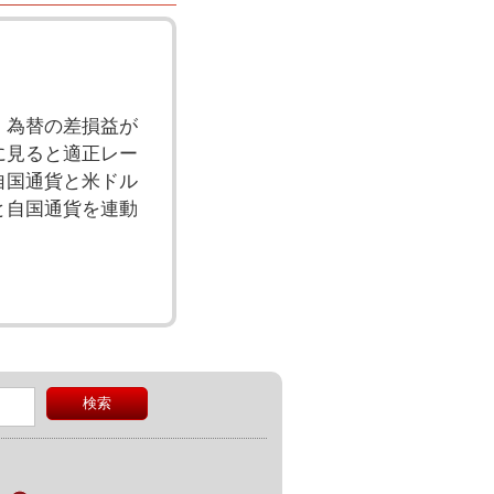
。
、為替の差損益が
に見ると適正レー
自国通貨と米ドル
と自国通貨を連動