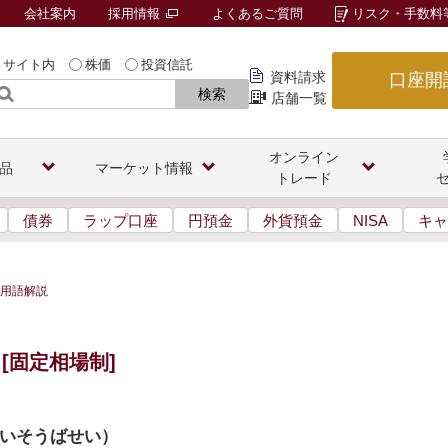
会社案内
採用情報
よくあるご質問
リスク・手数料
サイト内
株価
投資信託
資料請求
口座開
検索
店舗一覧
オンライン
品
マーケット情報
トレード
債券
ラップ口座
円預金
外貨預金
NISA
キャ
用語解説
[固定相場制]
いそうばせい
）