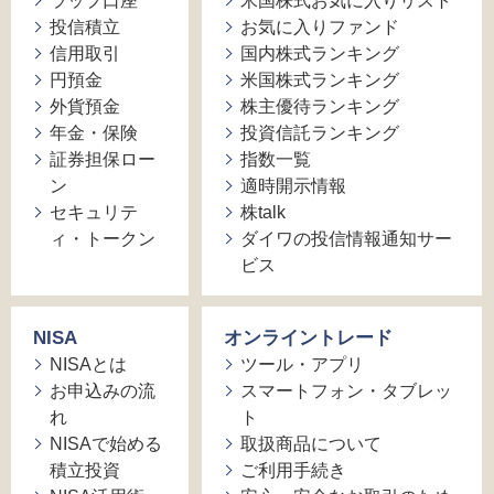
ラップ口座
米国株式お気に入りリスト
投信積立
お気に入りファンド
信用取引
国内株式ランキング
円預金
米国株式ランキング
外貨預金
株主優待ランキング
年金・保険
投資信託ランキング
証券担保ロー
指数一覧
ン
適時開示情報
セキュリテ
株talk
ィ・トークン
ダイワの投信情報通知サー
ビス
NISA
オンライントレード
NISAとは
ツール・アプリ
お申込みの流
スマートフォン・タブレッ
れ
ト
NISAで始める
取扱商品について
積立投資
ご利用手続き