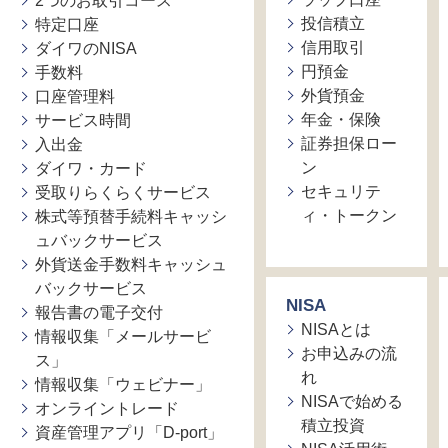
2つのお取引コース
投信積立
特定口座
信用取引
ダイワのNISA
円預金
手数料
外貨預金
口座管理料
年金・保険
サービス時間
証券担保ロー
入出金
ン
ダイワ・カード
セキュリテ
受取りらくらくサービス
ィ・トークン
株式等預替手続料キャッシ
ュバックサービス
外貨送金手数料キャッシュ
バックサービス
NISA
報告書の電子交付
NISAとは
情報収集「メールサービ
お申込みの流
ス」
れ
情報収集「ウェビナー」
NISAで始める
オンライントレード
積立投資
資産管理アプリ「D-port」