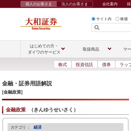
個人のお客さま
法人のお客さま
会社案内
採
サイト内
株価
はじめての方・
取扱商品
マ
ダイワのサービス
株式
投資信託
債券
ラッ
金融・証券用語解説
[金融政策]
金融政策
（
きんゆうせいさく
）
カテゴリ ：
経済