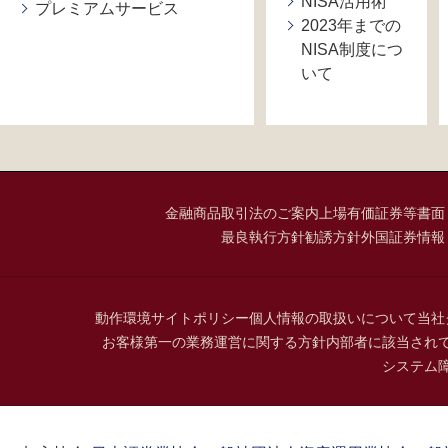
NISA活用術
プレミアムサービス
2023年までの
NISA制度につ
いて
金融商品取引法のご案内
上場有価証券等書面
最良執行方針
勧誘方針
外国証券情報
動作環境
サイトポリシー
個人情報の取扱いについて
当社
お客様第一の業務運営に関する方針
内部者に該当され
システム