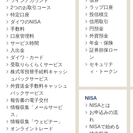
債券
ツインアカウント
ラップ口座
2つのお取引コース
投信積立
特定口座
信用取引
ダイワのNISA
円預金
手数料
外貨預金
口座管理料
年金・保険
サービス時間
証券担保ロー
入出金
ン
ダイワ・カード
セキュリテ
受取りらくらくサービス
ィ・トークン
株式等預替手続料キャッシ
ュバックサービス
外貨送金手数料キャッシュ
バックサービス
NISA
報告書の電子交付
NISAとは
情報収集「メールサービ
お申込みの流
ス」
れ
情報収集「ウェビナー」
NISAで始める
オンライントレード