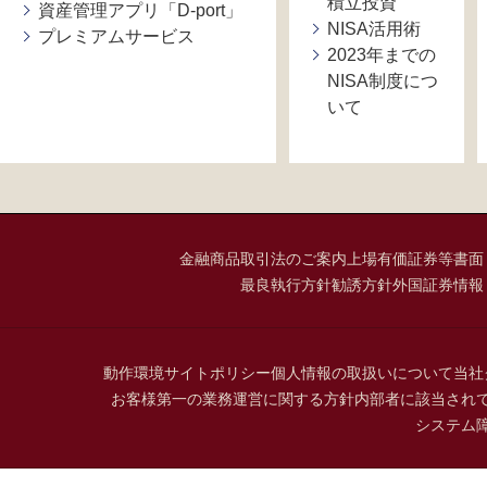
積立投資
資産管理アプリ「D-port」
NISA活用術
プレミアムサービス
2023年までの
NISA制度につ
いて
金融商品取引法のご案内
上場有価証券等書面
最良執行方針
勧誘方針
外国証券情報
動作環境
サイトポリシー
個人情報の取扱いについて
当社
お客様第一の業務運営に関する方針
内部者に該当され
システム