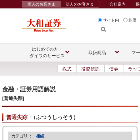
個人のお客さま
法人のお客さま
会社案内
採
サイト内
株価
はじめての方・
取扱商品
マ
ダイワのサービス
株式
投資信託
債券
ラッ
金融・証券用語解説
[普通失踪]
普通失踪
（
ふつうしっそう
）
カテゴリ ：
相続