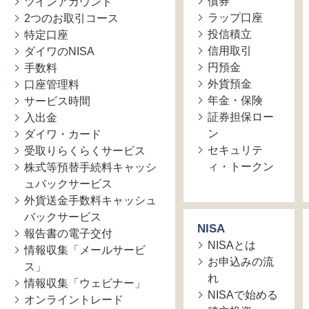
債券
ツインアカウント
ラップ口座
2つのお取引コース
投信積立
特定口座
信用取引
ダイワのNISA
円預金
手数料
外貨預金
口座管理料
年金・保険
サービス時間
証券担保ロー
入出金
ン
ダイワ・カード
セキュリテ
受取りらくらくサービス
ィ・トークン
株式等預替手続料キャッシ
ュバックサービス
外貨送金手数料キャッシュ
バックサービス
NISA
報告書の電子交付
NISAとは
情報収集「メールサービ
お申込みの流
ス」
れ
情報収集「ウェビナー」
NISAで始める
オンライントレード