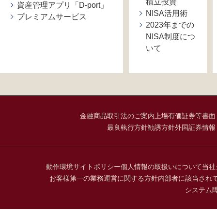
積立投資
資産管理アプリ「D-port」
NISA活用術
プレミアムサービス
2023年までの
NISA制度につ
いて
金融商品取引法のご案内
上場有価証券等書面
最良執行方針
勧誘方針
外国証券情報
動作環境
サイトポリシー
個人情報の取扱いについて
当社
お客様第一の業務運営に関する方針
内部者に該当され
システム