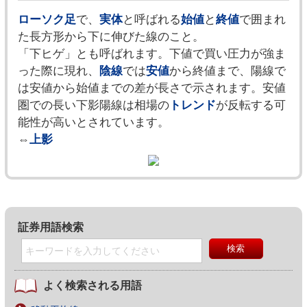
ローソク足
で、
実体
と呼ばれる
始値
と
終値
で囲まれ
た長方形から下に伸びた線のこと。
「下ヒゲ」とも呼ばれます。下値で買い圧力が強ま
った際に現れ、
陰線
では
安値
から終値まで、陽線で
は安値から始値までの差が長さで示されます。安値
圏での長い下影陽線は相場の
トレンド
が反転する可
能性が高いとされています。
⇔
上影
証券用語検索
よく検索される用語