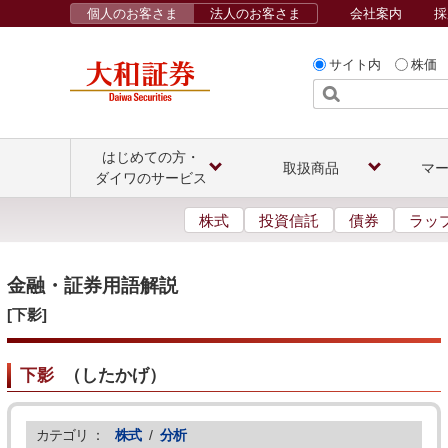
個人のお客さま
法人のお客さま
会社案内
採
サイト内
株価
はじめての方・
取扱商品
マ
ダイワのサービス
株式
投資信託
債券
ラッ
金融・証券用語解説
[下影]
下影
（
したかげ
）
カテゴリ ：
株式
/
分析