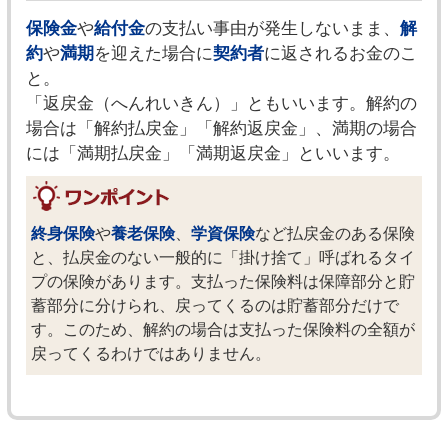
保険金
や
給付金
の支払い事由が発生しないまま、
解
約
や
満期
を迎えた場合に
契約者
に返されるお金のこ
と。
「返戻金（へんれいきん）」ともいいます。解約の
場合は「解約払戻金」「解約返戻金」、満期の場合
には「満期払戻金」「満期返戻金」といいます。
終身保険
や
養老保険
、
学資保険
など払戻金のある保険
と、払戻金のない一般的に「掛け捨て」呼ばれるタイ
プの保険があります。支払った保険料は保障部分と貯
蓄部分に分けられ、戻ってくるのは貯蓄部分だけで
す。このため、解約の場合は支払った保険料の全額が
戻ってくるわけではありません。