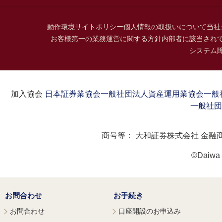
動作環境
サイトポリシー
個人情報の取扱いについて
当社
お客様第一の業務運営に関する方針
内部者に該当され
システム
加入協会：
日本証券業協会
一般社団法人資産運用業協会
一般
一般社団
商号等：
大和証券株式会社 金融
©Daiwa S
お問合わせ
お手続き
お問合わせ
口座開設のお申込み