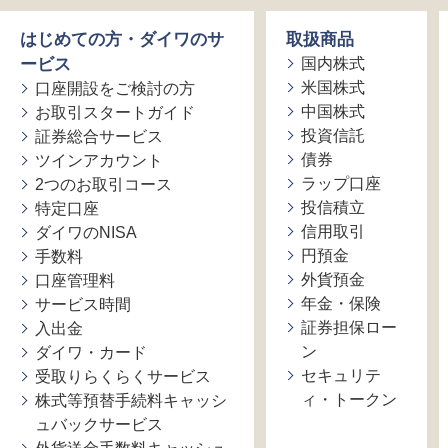
はじめての方・ダイワのサ
取扱商品
ービス
国内株式
米国株式
口座開設をご検討の方
中国株式
お取引スタートガイド
投資信託
証券総合サービス
債券
ツインアカウント
ラップ口座
2つのお取引コース
投信積立
特定口座
信用取引
ダイワのNISA
円預金
手数料
外貨預金
口座管理料
年金・保険
サービス時間
証券担保ロー
入出金
ン
ダイワ・カード
セキュリテ
受取りらくらくサービス
ィ・トークン
株式等預替手続料キャッシ
ュバックサービス