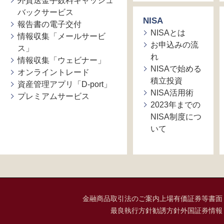
外貨送金手数料キャッシュ
バックサービス
NISA
報告書の電子交付
NISAとは
情報収集「メールサービ
お申込みの流
ス」
れ
情報収集「ウェビナー」
NISAで始める
オンライントレード
積立投資
資産管理アプリ「D-port」
NISA活用術
プレミアムサービス
2023年までの
NISA制度につ
いて
金融商品取引法のご案内
上場有価証券等書面
最良執行方針
勧誘方針
外国証券情報