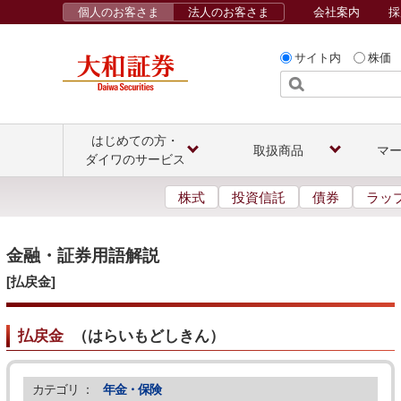
個人のお客さま
法人のお客さま
会社案内
採
サイト内
株価
はじめての方・
取扱商品
マ
ダイワのサービス
株式
投資信託
債券
ラッ
金融・証券用語解説
[払戻金]
払戻金
（
はらいもどしきん
）
カテゴリ ：
年金・保険