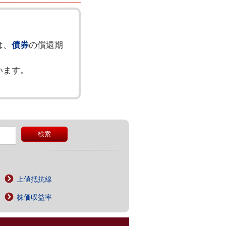
は、
債券
の償還期
います。
上値抵抗線
株価収益率