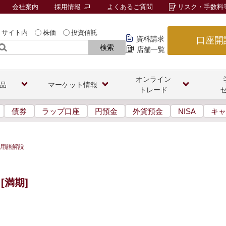
会社案内
採用情報
よくあるご質問
リスク・手数料
サイト内
株価
投資信託
資料請求
口座開
検索
店舗一覧
オンライン
品
マーケット情報
トレード
債券
ラップ口座
円預金
外貨預金
NISA
キャ
用語解説
[満期]