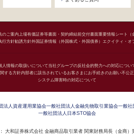
法のご案内
上場有価証券等書面・契約締結前交付書面
重要情報シート（
執行方針
勧誘方針
外国証券情報（外国株式・外国債券）
エクイティ・オ
個人情報の取扱いについて
当社グループの反社会的勢力への対応につい
関する方針
内部者に該当されているお客さまにお手続きのお願い
不公正
システム障害時の対応について
団法人資産運用業協会
一般社団法人金融先物取引業協会
一般社
一般社団法人日本STO協会
：
大和証券株式会社 金融商品取引業者 関東財務局長（金商）第