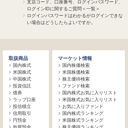
支店コード、口座番号、ログインパスワード、
ログインIDに関するご質問＜一覧＞
ログインパスワードはわかるがログインできな
い場合はどうしたらよいですか。
取扱商品
マーケット情報
国内株式
国内株価検索
米国株式
米国株価検索
中国株式
株主優待検索
投資信託
ファンド検索
債券
国内株式お気に入りリスト
ラップ口座
米国株式お気に入りリスト
投信積立
お気に入りファンド
信用取引
国内株式ランキング
円預金
米国株式ランキング
外貨預金
株主優待ランキング