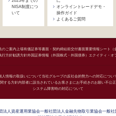
2023年までの
に
NISA制度につ
オンライントレードデモ・
いて
操作ガイド
よくあるご質問
法のご案内
上場有価証券等書面・契約締結前交付書面
重要情報シート（
執行方針
勧誘方針
外国証券情報（外国株式・外国債券）
エクイティ・オ
個人情報の取扱いについて
当社グループの反社会的勢力への対応につい
関する方針
内部者に該当されているお客さまにお手続きのお願い
不公正
システム障害時の対応について
団法人資産運用業協会
一般社団法人金融先物取引業協会
一般社