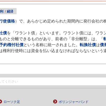
利
/
経済
行使価格
）で、あらかじめ定められた期間内に発行会社の
社債
を「ワラント債」といいます。ワラント債には、ワラ
ものと分離できるものがあり、前者の「非分離型」は、「
予約権付社債
という名称に統一されました。
転換社債
は
債
は権利行使時には資金を払い込まなければならないという
ローソク足
ボリンジャーバンド