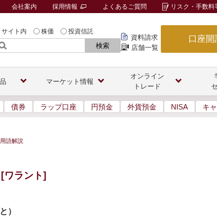
会社案内
採用情報
よくあるご質問
リスク・手数料
サイト内
株価
投資信託
資料請求
口座開
検索
店舗一覧
オンライン
品
マーケット情報
トレード
債券
ラップ口座
円預金
外貨預金
NISA
キャ
用語解説
[ワラント]
と
）