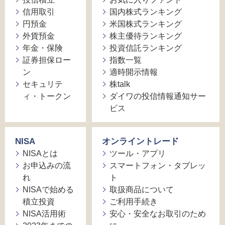
信用取引
国内株式ランキング
円預金
米国株式ランキング
外貨預金
株主優待ランキング
年金・保険
投資信託ランキング
証券担保ロー
指数一覧
ン
適時開示情報
セキュリテ
株talk
ィ・トークン
ダイワの投信情報通知サー
ビス
NISA
オンライントレード
NISAとは
ツール・アプリ
お申込みの流
スマートフォン・タブレッ
れ
ト
NISAで始める
取扱商品について
積立投資
ご利用手続き
NISA活用術
安心・安全なお取引のため