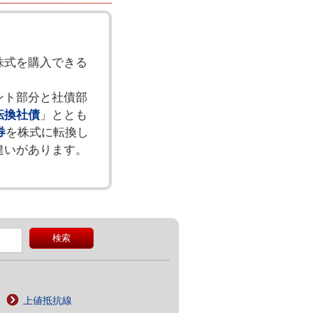
株式を購入できる
ント部分と社債部
転換社債
」ととも
券
を株式に転換し
違いがあります。
上値抵抗線