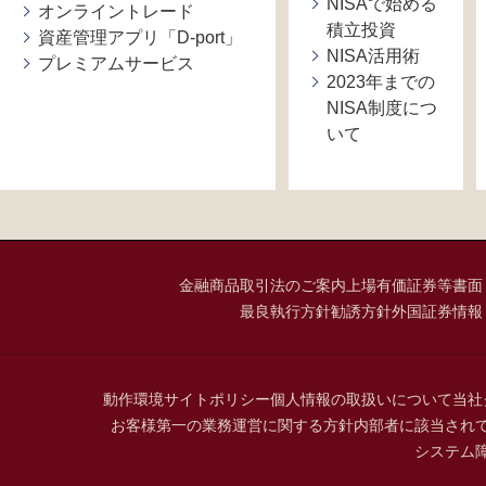
NISAで始める
オンライントレード
積立投資
資産管理アプリ「D-port」
NISA活用術
プレミアムサービス
2023年までの
NISA制度につ
いて
金融商品取引法のご案内
上場有価証券等書面
最良執行方針
勧誘方針
外国証券情報
動作環境
サイトポリシー
個人情報の取扱いについて
当社
お客様第一の業務運営に関する方針
内部者に該当され
システム