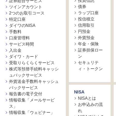
投資信託
証券総合サービス
債券
ツインアカウント
ラップ口座
2つのお取引コース
投信積立
特定口座
信用取引
ダイワのNISA
円預金
手数料
外貨預金
口座管理料
年金・保険
サービス時間
証券担保ロー
入出金
ン
ダイワ・カード
セキュリテ
受取りらくらくサービス
ィ・トークン
株式等預替手続料キャッシ
ュバックサービス
外貨送金手数料キャッシュ
バックサービス
NISA
報告書の電子交付
NISAとは
情報収集「メールサービ
お申込みの流
ス」
れ
情報収集「ウェビナー」