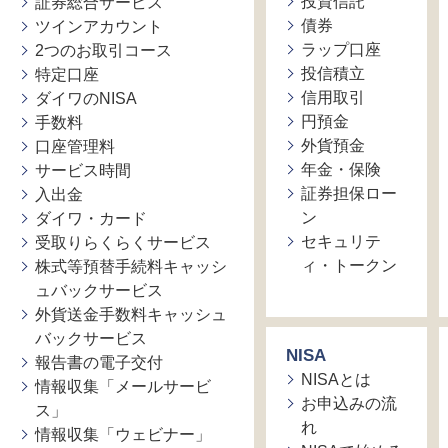
投資信託
証券総合サービス
債券
ツインアカウント
ラップ口座
2つのお取引コース
投信積立
特定口座
信用取引
ダイワのNISA
円預金
手数料
外貨預金
口座管理料
年金・保険
サービス時間
証券担保ロー
入出金
ン
ダイワ・カード
セキュリテ
受取りらくらくサービス
ィ・トークン
株式等預替手続料キャッシ
ュバックサービス
外貨送金手数料キャッシュ
バックサービス
NISA
報告書の電子交付
NISAとは
情報収集「メールサービ
お申込みの流
ス」
れ
情報収集「ウェビナー」