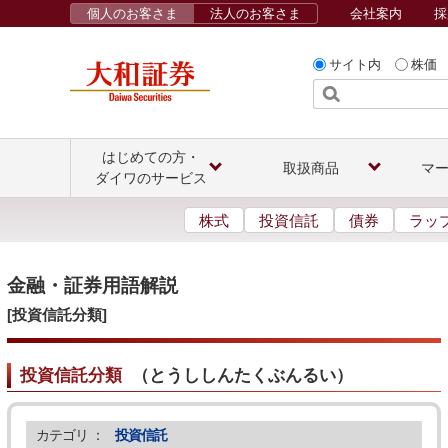
個人のお客さま
法人のお客さま
会社案内
採
サイト内
株価
はじめての方・
取扱商品
マ
ダイワのサービス
株式
投資信託
債券
ラッ
金融・証券用語解説
[投資信託分類]
投資信託分類
（
とうししんたくぶんるい
）
カテゴリ ：
投資信託