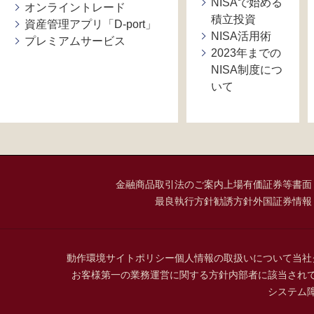
NISAで始める
オンライントレード
積立投資
資産管理アプリ「D-port」
NISA活用術
プレミアムサービス
2023年までの
NISA制度につ
いて
金融商品取引法のご案内
上場有価証券等書面
最良執行方針
勧誘方針
外国証券情報
動作環境
サイトポリシー
個人情報の取扱いについて
当社
お客様第一の業務運営に関する方針
内部者に該当され
システム