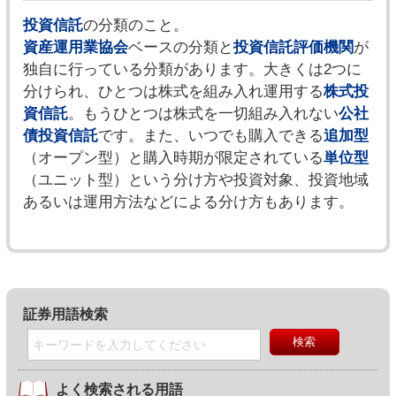
投資信託
の分類のこと。
資産運用業協会
ベースの分類と
投資信託評価機関
が
独自に行っている分類があります。大きくは2つに
分けられ、ひとつは株式を組み入れ運用する
株式投
資信託
。もうひとつは株式を一切組み入れない
公社
債投資信託
です。また、いつでも購入できる
追加型
（オープン型）と購入時期が限定されている
単位型
（ユニット型）という分け方や投資対象、投資地域
あるいは運用方法などによる分け方もあります。
証券用語検索
よく検索される用語