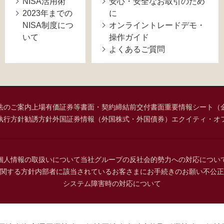
NISA活用術
安心・安全なお取引のため
2023年までの
に
NISA制度につ
オンライントレードデモ・
いて
操作ガイド
よくあるご質問
法のご案内
上場有価証券等書面・契約締結前交付書面
重要情報シート（
執行方針
勧誘方針
外国証券情報（外国株式・外国債券）
エクイティ・オ
個人情報の取扱いについて
当社グループの反社会的勢力への対応につい
関する方針
内部者に該当されているお客さまにお手続きのお願い
不公正
システム障害時の対応について