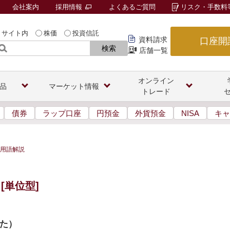
会社案内
採用情報
よくあるご質問
リスク・手数料
サイト内
株価
投資信託
資料請求
口座開
検索
店舗一覧
オンライン
品
マーケット情報
トレード
債券
ラップ口座
円預金
外貨預金
NISA
キャ
用語解説
[単位型]
た
）