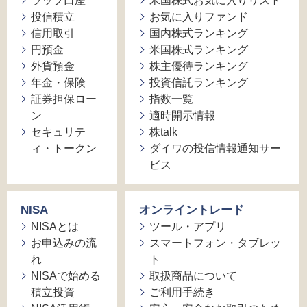
ラップ口座
米国株式お気に入りリスト
投信積立
お気に入りファンド
信用取引
国内株式ランキング
円預金
米国株式ランキング
外貨預金
株主優待ランキング
年金・保険
投資信託ランキング
証券担保ロー
指数一覧
ン
適時開示情報
セキュリテ
株talk
ィ・トークン
ダイワの投信情報通知サー
ビス
NISA
オンライントレード
NISAとは
ツール・アプリ
お申込みの流
スマートフォン・タブレッ
れ
ト
NISAで始める
取扱商品について
積立投資
ご利用手続き