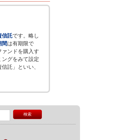
資信託
です。略し
期間
は有期限で
ファンドを購入す
ミングをみて設定
資信託」といい、