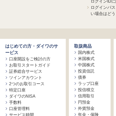
ログインID
ログインパス
い場合はどう
はじめての方・ダイワのサ
取扱商品
ービス
国内株式
米国株式
口座開設をご検討の方
中国株式
お取引スタートガイド
投資信託
証券総合サービス
債券
ツインアカウント
ラップ口座
2つのお取引コース
投信積立
特定口座
信用取引
ダイワのNISA
円預金
手数料
外貨預金
口座管理料
年金・保険
サービス時間