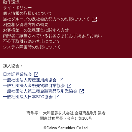
動作環境
サイトポリシー
個人情報の取扱いについて
当社グループの反社会的勢力への対応について
利益相反管理方針の概要
お客様第一の業務運営に関する方針
内部者に該当されているお客さまにお手続きのお願い
不公正取引行為の禁止について
システム障害時の対応について
加入協会：
日本証券業協会
一般社団法人資産運用業協会
一般社団法人金融先物取引業協会
一般社団法人第二種金融商品取引業協会
一般社団法人日本STO協会
商号等： 大和証券株式会社 金融商品取引業者
関東財務局長（金商）第108号
©Daiwa Securities Co.Ltd.