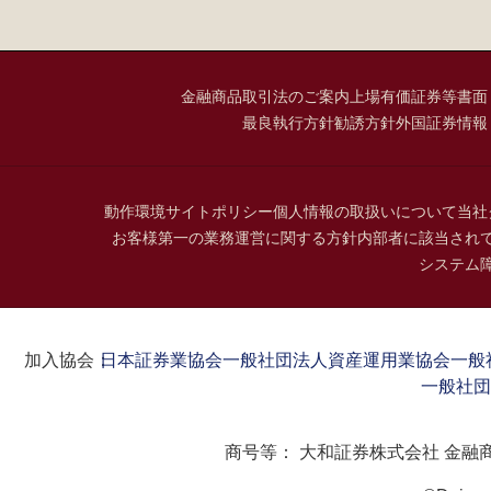
金融商品取引法のご案内
上場有価証券等書面
最良執行方針
勧誘方針
外国証券情報
動作環境
サイトポリシー
個人情報の取扱いについて
当社
お客様第一の業務運営に関する方針
内部者に該当され
システム
加入協会：
日本証券業協会
一般社団法人資産運用業協会
一般
一般社団
商号等：
大和証券株式会社 金融