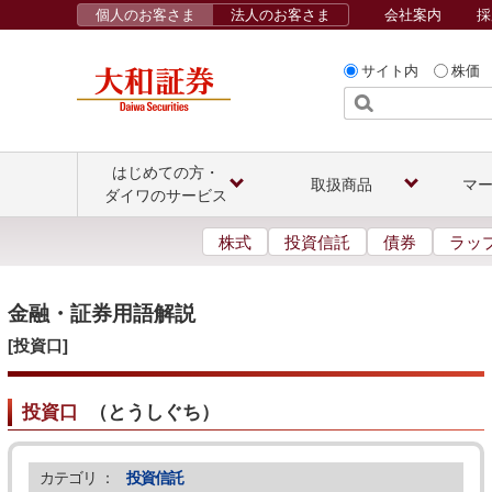
個人のお客さま
法人のお客さま
会社案内
採
サイト内
株価
はじめての方・
取扱商品
マ
ダイワのサービス
株式
投資信託
債券
ラッ
金融・証券用語解説
[投資口]
投資口
（
とうしぐち
）
カテゴリ ：
投資信託