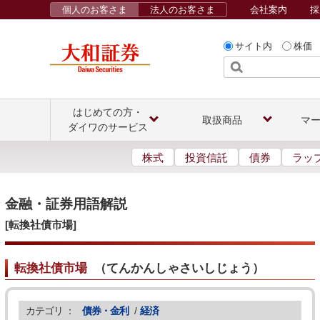
個人のお客さま
法人のお客さま
会社案内
採
サイト内
株価
はじめての方・
取扱商品
マ
ダイワのサービス
株式
投資信託
債券
ラッ
金融・証券用語解説
[転換社債市場]
転換社債市場
（
てんかんしゃさいしじょう
）
カテゴリ ：
債券・金利
/
経済