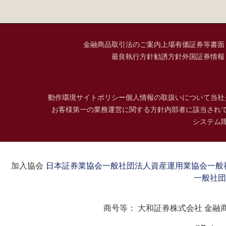
金融商品取引法のご案内
上場有価証券等書面
最良執行方針
勧誘方針
外国証券情報
動作環境
サイトポリシー
個人情報の取扱いについて
当社
お客様第一の業務運営に関する方針
内部者に該当され
システム
加入協会：
日本証券業協会
一般社団法人資産運用業協会
一般
一般社団
商号等：
大和証券株式会社 金融