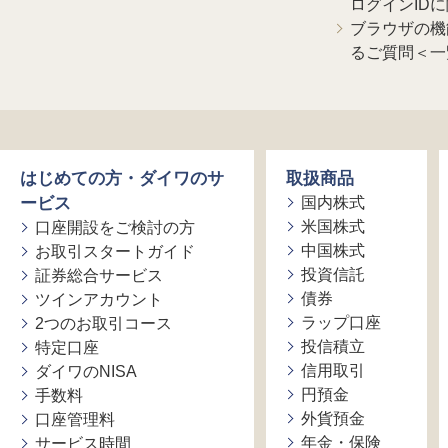
ログインID
ブラウザの機
るご質問＜一
はじめての方・ダイワのサ
取扱商品
ービス
国内株式
米国株式
口座開設をご検討の方
中国株式
お取引スタートガイド
投資信託
証券総合サービス
債券
ツインアカウント
ラップ口座
2つのお取引コース
投信積立
特定口座
信用取引
ダイワのNISA
円預金
手数料
外貨預金
口座管理料
年金・保険
サービス時間