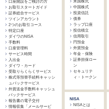
米国株式
口座開設をご検討の方
中国株式
お取引スタートガイド
投資信託
証券総合サービス
債券
ツインアカウント
ラップ口座
2つのお取引コース
投信積立
特定口座
信用取引
ダイワのNISA
円預金
手数料
外貨預金
口座管理料
年金・保険
サービス時間
証券担保ロー
入出金
ン
ダイワ・カード
セキュリテ
受取りらくらくサービス
ィ・トークン
株式等預替手続料キャッシ
ュバックサービス
外貨送金手数料キャッシュ
バックサービス
NISA
報告書の電子交付
NISAとは
情報収集「メールサービ