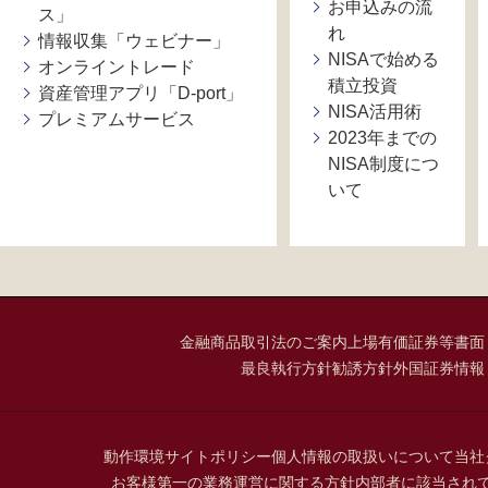
お申込みの流
ス」
れ
情報収集「ウェビナー」
NISAで始める
オンライントレード
積立投資
資産管理アプリ「D-port」
NISA活用術
プレミアムサービス
2023年までの
NISA制度につ
いて
金融商品取引法のご案内
上場有価証券等書面
最良執行方針
勧誘方針
外国証券情報
動作環境
サイトポリシー
個人情報の取扱いについて
当社
お客様第一の業務運営に関する方針
内部者に該当され