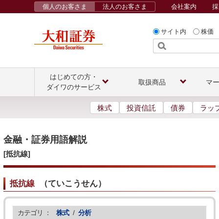
個人のお客さま
法人のお客さま
会社案内
採
サイト内
株価
はじめての方・
取扱商品
マ
ダイワのサービス
株式
投資信託
債券
ラッ
金融・証券用語解説
[抵抗線]
抵抗線
（
ていこうせん
）
カテゴリ ：
株式
/
分析