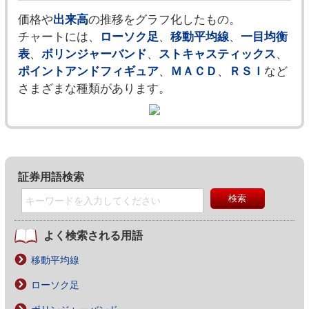
価格や
出来高
の推移をグラフ化したもの。
チャートには、
ローソク足
、
移動平均線
、
一目均衡
表
、
ボリンジャーバンド
、
ストキャスティックス
、
ポイントアンドフィギュア
、
ＭＡＣＤ
、
ＲＳＩ
など
さまざまな種類があります。
証券用語検索
よく検索される用語
移動平均線
ローソク足