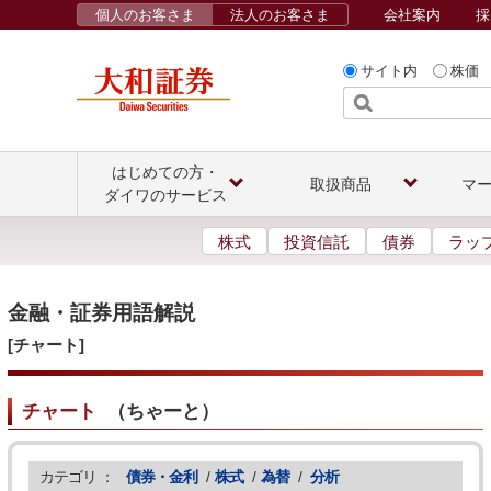
個人のお客さま
法人のお客さま
会社案内
採
サイト内
株価
はじめての方・
取扱商品
マ
ダイワのサービス
株式
投資信託
債券
ラッ
金融・証券用語解説
[チャート]
チャート
（
ちゃーと
）
カテゴリ ：
債券・金利
/
株式
/
為替
/
分析