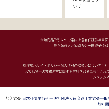
NISA制度につ
いて
金融商品取引法のご案内
上場有価証券等書面
最良執行方針
勧誘方針
外国証券情報
動作環境
サイトポリシー
個人情報の取扱いについて
当社
お客様第一の業務運営に関する方針
内部者に該当され
システム
加入協会：
日本証券業協会
一般社団法人資産運用業協会
一般
一般社団