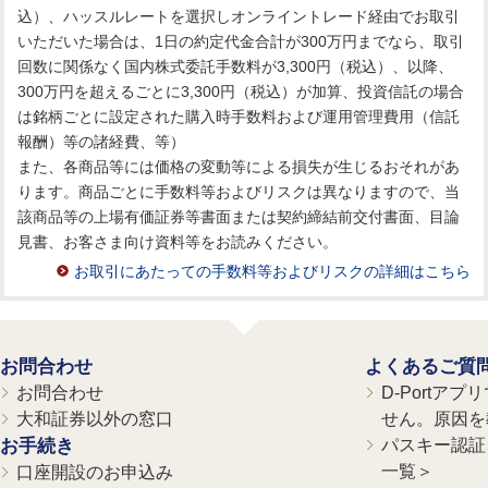
込）、ハッスルレートを選択しオンライントレード経由でお取引
いただいた場合は、1日の約定代金合計が300万円までなら、取引
回数に関係なく国内株式委託手数料が3,300円（税込）、以降、
300万円を超えるごとに3,300円（税込）が加算、投資信託の場合
は銘柄ごとに設定された購入時手数料および運用管理費用（信託
報酬）等の諸経費、等）
また、各商品等には価格の変動等による損失が生じるおそれがあ
ります。商品ごとに手数料等およびリスクは異なりますので、当
該商品等の上場有価証券等書面または契約締結前交付書面、目論
見書、お客さま向け資料等をお読みください。
お取引にあたっての手数料等およびリスクの詳細はこちら
お問合わせ
よくあるご質
お問合わせ
D-Portア
大和証券以外の窓口
せん。原因を
お手続き
パスキー認証、
一覧＞
口座開設のお申込み