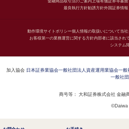
金融商品取引法のご案内
上場有価証券等書面
最良執行方針
勧誘方針
外国証券情報
動作環境
サイトポリシー
個人情報の取扱いについて
当社
お客様第一の業務運営に関する方針
内部者に該当され
システム
加入協会：
日本証券業協会
一般社団法人資産運用業協会
一般
一般社団
商号等：
大和証券株式会社 金融
©Daiwa S