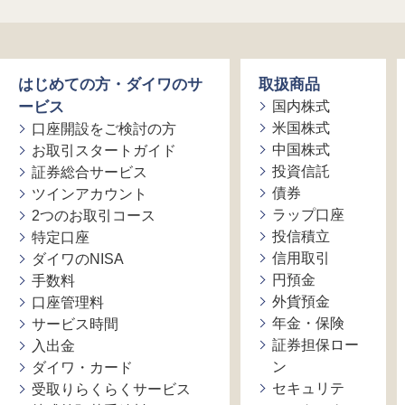
はじめての方・ダイワのサ
取扱商品
ービス
国内株式
米国株式
口座開設をご検討の方
中国株式
お取引スタートガイド
投資信託
証券総合サービス
債券
ツインアカウント
ラップ口座
2つのお取引コース
投信積立
特定口座
信用取引
ダイワのNISA
円預金
手数料
外貨預金
口座管理料
年金・保険
サービス時間
証券担保ロー
入出金
ン
ダイワ・カード
セキュリテ
受取りらくらくサービス