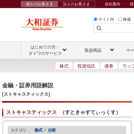
個人のお客さま
法人のお客さま
会社案内
採
サイト内
株価
はじめての方・
取扱商品
マ
ダイワのサービス
株式
投資信託
債券
ラッ
金融・証券用語解説
[ストキャスティックス]
ストキャスティックス
（
すときゃすてぃっくす
）
カテゴリ ：
株式
/
分析