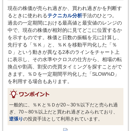
現在の株価が売られ過ぎか、買われ過ぎかを判断す
るときに使われる
テクニカル分析
手法のひとつ。
過去の一定期間における最高値と最安値のレンジの
中で、現在の株価が相対的に見てどこに位置するか
を示すものです。株価と日数の振幅を元に計算し、
先行する「％Ｋ」と、％Ｋを移動平均化した「％
Ｄ」という動きが異なる2本のラインをチャート上
に表示し、その水準やクロスの仕方から、相場の転
換点や割高、割安の売買タイミングを探すことがで
きます。％Ｄを一定期間平均化した「SLOW%D」
を利用する場合もあります。
一般的に、％Ｋと％Ｄが20～30％以下だと売られ過
ぎ、70～80％以上だと買われ過ぎとみられており、
逆張り
の投資手法として利用されています。