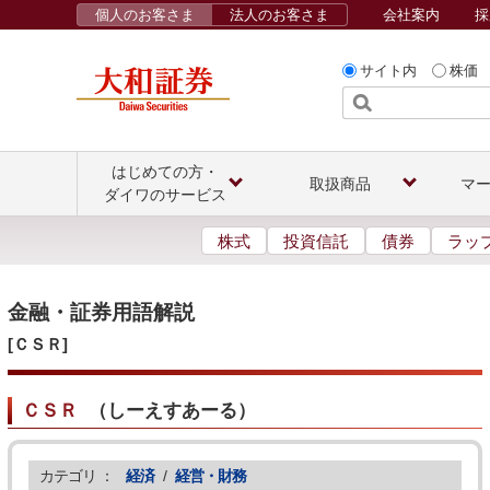
個人のお客さま
法人のお客さま
会社案内
採
サイト内
株価
はじめての方・
取扱商品
マ
ダイワのサービス
株式
投資信託
債券
ラッ
金融・証券用語解説
[ＣＳＲ]
ＣＳＲ
（
しーえすあーる
）
カテゴリ ：
経済
/
経営・財務