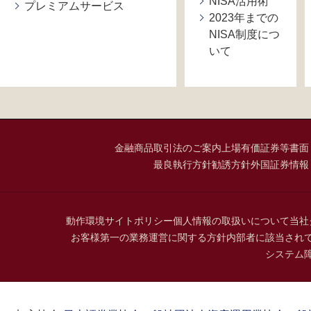
NISA活用術
プレミアムサービス
2023年までの
NISA制度につ
いて
金融商品取引法のご案内
上場有価証券等書面
最良執行方針
勧誘方針
外国証券情報
動作環境
サイトポリシー
個人情報の取扱いについて
当社
お客様第一の業務運営に関する方針
内部者に該当され
システム