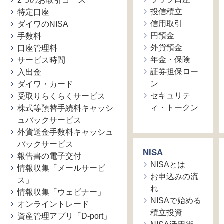
2つのお取引コース
投信積立
特定口座
信用取引
ダイワのNISA
円預金
手数料
外貨預金
口座管理料
年金・保険
サービス時間
証券担保ロー
入出金
ン
ダイワ・カード
セキュリテ
受取りらくらくサービス
ィ・トークン
株式等預替手続料キャッシ
ュバックサービス
外貨送金手数料キャッシュ
バックサービス
NISA
報告書の電子交付
NISAとは
情報収集「メールサービ
お申込みの流
ス」
れ
情報収集「ウェビナー」
NISAで始める
オンライントレード
積立投資
資産管理アプリ「D-port」