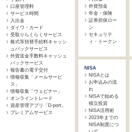
外貨預金
口座管理料
年金・保険
サービス時間
証券担保ロー
入出金
ン
ダイワ・カード
セキュリテ
受取りらくらくサービス
ィ・トークン
株式等預替手続料キャッシ
ュバックサービス
外貨送金手数料キャッシュ
バックサービス
NISA
報告書の電子交付
NISAとは
情報収集「メールサービ
お申込みの流
ス」
れ
情報収集「ウェビナー」
NISAで始める
オンライントレード
積立投資
資産管理アプリ「D-port」
NISA活用術
プレミアムサービス
2023年までの
NISA制度につ
いて