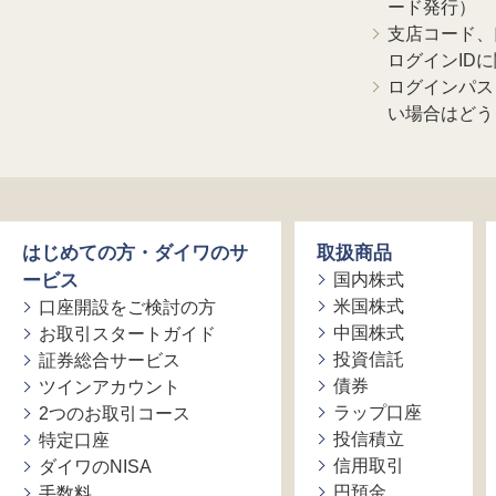
ード発行）
支店コード、
ログインID
ログインパス
い場合はどう
はじめての方・ダイワのサ
取扱商品
ービス
国内株式
米国株式
口座開設をご検討の方
中国株式
お取引スタートガイド
投資信託
証券総合サービス
債券
ツインアカウント
ラップ口座
2つのお取引コース
投信積立
特定口座
信用取引
ダイワのNISA
円預金
手数料