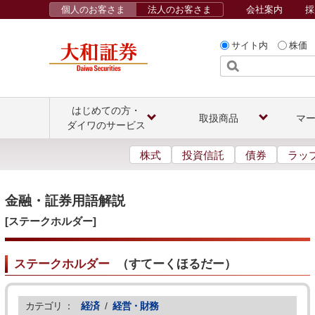
個人のお客さま
法人のお客さま
会社案内
採
サイト内
株価
はじめての方・
取扱商品
マ
ダイワのサービス
株式
投資信託
債券
ラッ
金融・証券用語解説
[ステークホルダー]
ステークホルダー
（
すてーくほるだー
）
カテゴリ ：
経済
/
経営・財務