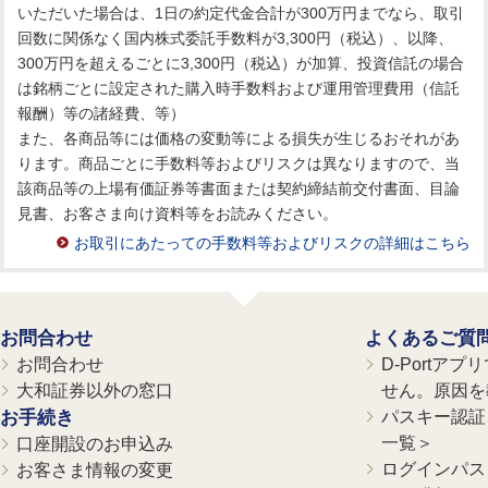
いただいた場合は、1日の約定代金合計が300万円までなら、取引
回数に関係なく国内株式委託手数料が3,300円（税込）、以降、
300万円を超えるごとに3,300円（税込）が加算、投資信託の場合
は銘柄ごとに設定された購入時手数料および運用管理費用（信託
報酬）等の諸経費、等）
また、各商品等には価格の変動等による損失が生じるおそれがあ
ります。商品ごとに手数料等およびリスクは異なりますので、当
該商品等の上場有価証券等書面または契約締結前交付書面、目論
見書、お客さま向け資料等をお読みください。
お取引にあたっての手数料等およびリスクの詳細はこちら
お問合わせ
よくあるご質
お問合わせ
D-Portア
大和証券以外の窓口
せん。原因を
お手続き
パスキー認証、
一覧＞
口座開設のお申込み
ログインパス
お客さま情報の変更