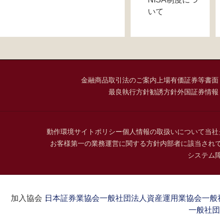
いて
金融商品取引法のご案内
上場有価証券等書面
最良執行方針
勧誘方針
外国証券情報
動作環境
サイトポリシー
個人情報の取扱いについて
当社
お客様第一の業務運営に関する方針
内部者に該当され
システム
加入協会：
日本証券業協会
一般社団法人資産運用業協会
一般
一般社団