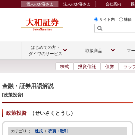
個人のお客さま
法人のお客さま
会社案内
採
サイト内
株価
はじめての方・
取扱商品
マ
ダイワのサービス
株式
投資信託
債券
ラッ
金融・証券用語解説
[政策投資]
政策投資
（
せいさくとうし
）
カテゴリ ：
株式
/
売買・取引