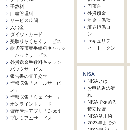
円預金
手数料
外貨預金
口座管理料
年金・保険
サービス時間
証券担保ロー
入出金
ン
ダイワ・カード
セキュリテ
受取りらくらくサービス
ィ・トークン
株式等預替手続料キャッシ
ュバックサービス
外貨送金手数料キャッシュ
バックサービス
NISA
報告書の電子交付
NISAとは
情報収集「メールサービ
お申込みの流
ス」
れ
情報収集「ウェビナー」
NISAで始める
オンライントレード
積立投資
資産管理アプリ「D-port」
NISA活用術
プレミアムサービス
2023年までの
NISA制度につ