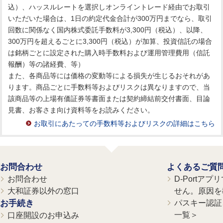
込）、ハッスルレートを選択しオンライントレード経由でお取引
いただいた場合は、1日の約定代金合計が300万円までなら、取引
回数に関係なく国内株式委託手数料が3,300円（税込）、以降、
300万円を超えるごとに3,300円（税込）が加算、投資信託の場合
は銘柄ごとに設定された購入時手数料および運用管理費用（信託
報酬）等の諸経費、等）
また、各商品等には価格の変動等による損失が生じるおそれがあ
ります。商品ごとに手数料等およびリスクは異なりますので、当
該商品等の上場有価証券等書面または契約締結前交付書面、目論
見書、お客さま向け資料等をお読みください。
お取引にあたっての手数料等およびリスクの詳細はこちら
お問合わせ
よくあるご質
お問合わせ
D-Portア
大和証券以外の窓口
せん。原因を
お手続き
パスキー認証、
一覧＞
口座開設のお申込み