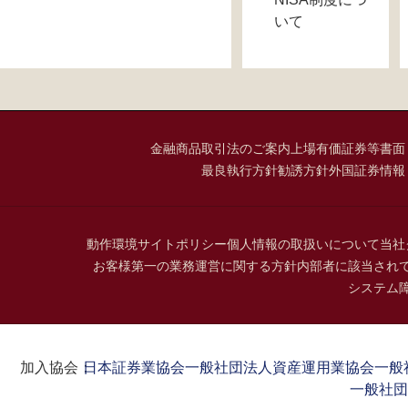
いて
金融商品取引法のご案内
上場有価証券等書面
最良執行方針
勧誘方針
外国証券情報
動作環境
サイトポリシー
個人情報の取扱いについて
当社
お客様第一の業務運営に関する方針
内部者に該当され
システム
加入協会：
日本証券業協会
一般社団法人資産運用業協会
一般
一般社団