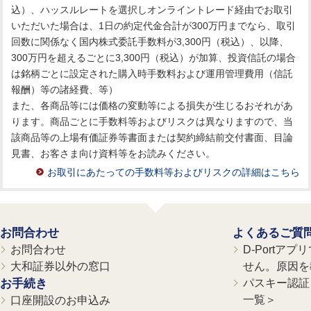
込）、ハッスルレートを選択しオンライントレード経由でお取引
いただいた場合は、1日の約定代金合計が300万円までなら、取引
回数に関係なく国内株式委託手数料が3,300円（税込）、以降、
300万円を超えるごとに3,300円（税込）が加算、投資信託の場合
は銘柄ごとに設定された購入時手数料および運用管理費用（信託
報酬）等の諸経費、等）
また、各商品等には価格の変動等による損失が生じるおそれがあ
ります。商品ごとに手数料等およびリスクは異なりますので、当
該商品等の上場有価証券等書面または契約締結前交付書面、目論
見書、お客さま向け資料等をお読みください。
お取引にあたっての手数料等およびリスクの詳細はこちら
お問合わせ
よくあるご質
お問合わせ
D-Portア
大和証券以外の窓口
せん。原因を
お手続き
パスキー認証、
一覧＞
口座開設のお申込み