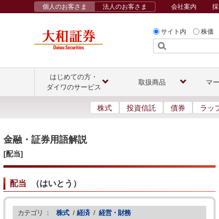
個人のお客さま
法人のお客さま
会社案内
採
サイト内
株価
はじめての方・
取扱商品
マ
ダイワのサービス
株式
投資信託
債券
ラッ
金融・証券用語解説
[配当]
配当
（
はいとう
）
カテゴリ ：
株式
/
経済
/
経営・財務