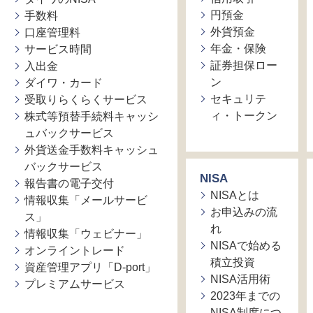
円預金
手数料
外貨預金
口座管理料
年金・保険
サービス時間
証券担保ロー
入出金
ン
ダイワ・カード
セキュリテ
受取りらくらくサービス
ィ・トークン
株式等預替手続料キャッシ
ュバックサービス
外貨送金手数料キャッシュ
バックサービス
NISA
報告書の電子交付
NISAとは
情報収集「メールサービ
お申込みの流
ス」
れ
情報収集「ウェビナー」
NISAで始める
オンライントレード
積立投資
資産管理アプリ「D-port」
NISA活用術
プレミアムサービス
2023年までの
NISA制度につ