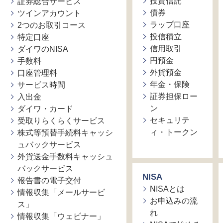
投資信託
証券総合サービス
債券
ツインアカウント
ラップ口座
2つのお取引コース
投信積立
特定口座
信用取引
ダイワのNISA
円預金
手数料
外貨預金
口座管理料
年金・保険
サービス時間
証券担保ロー
入出金
ン
ダイワ・カード
セキュリテ
受取りらくらくサービス
ィ・トークン
株式等預替手続料キャッシ
ュバックサービス
外貨送金手数料キャッシュ
バックサービス
NISA
報告書の電子交付
NISAとは
情報収集「メールサービ
お申込みの流
ス」
れ
情報収集「ウェビナー」