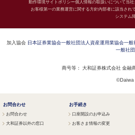
動作環境
サイトポリシー
個人情報の取扱いについて
当社
お客様第一の業務運営に関する方針
内部者に該当され
システム
加入協会：
日本証券業協会
一般社団法人資産運用業協会
一般
一般社団
商号等：
大和証券株式会社 金融
©Daiwa S
お問合わせ
お手続き
お問合わせ
口座開設のお申込み
大和証券以外の窓口
お客さま情報の変更