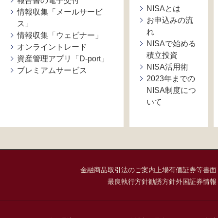
報告書の電子交付
NISAとは
情報収集「メールサービ
お申込みの流
ス」
れ
情報収集「ウェビナー」
NISAで始める
オンライントレード
積立投資
資産管理アプリ「D-port」
NISA活用術
プレミアムサービス
2023年までの
NISA制度につ
いて
金融商品取引法のご案内
上場有価証券等書面
最良執行方針
勧誘方針
外国証券情報