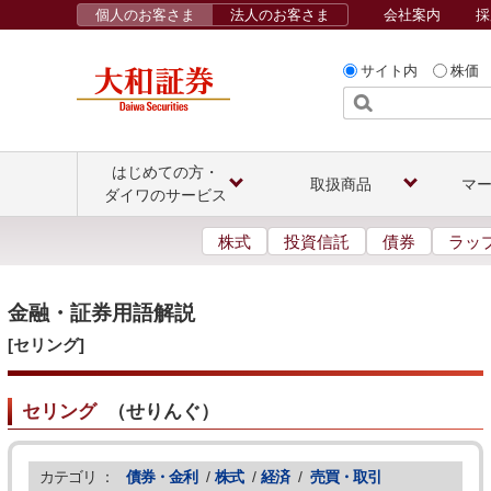
個人のお客さま
法人のお客さま
会社案内
採
サイト内
株価
はじめての方・
取扱商品
マ
ダイワのサービス
株式
投資信託
債券
ラッ
金融・証券用語解説
[セリング]
セリング
（
せりんぐ
）
カテゴリ ：
債券・金利
/
株式
/
経済
/
売買・取引