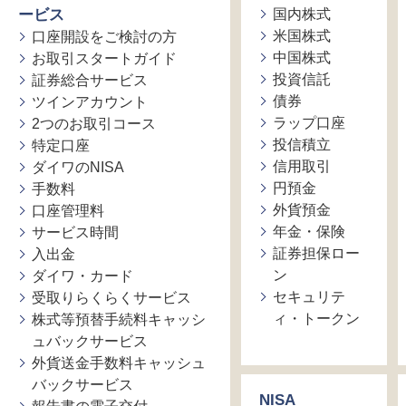
ービス
国内株式
米国株式
口座開設をご検討の方
中国株式
お取引スタートガイド
投資信託
証券総合サービス
債券
ツインアカウント
ラップ口座
2つのお取引コース
投信積立
特定口座
信用取引
ダイワのNISA
円預金
手数料
外貨預金
口座管理料
年金・保険
サービス時間
証券担保ロー
入出金
ン
ダイワ・カード
セキュリテ
受取りらくらくサービス
ィ・トークン
株式等預替手続料キャッシ
ュバックサービス
外貨送金手数料キャッシュ
バックサービス
NISA