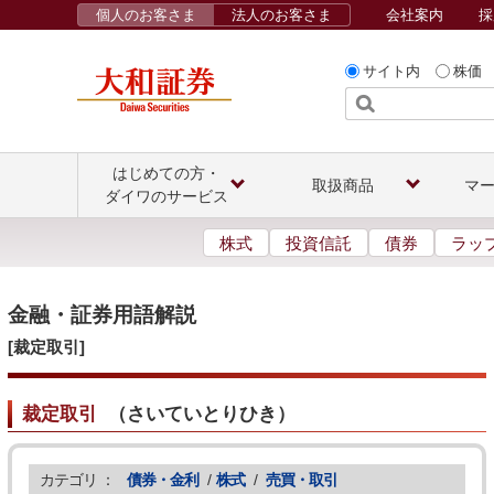
個人のお客さま
法人のお客さま
会社案内
採
サイト内
株価
はじめての方・
取扱商品
マ
ダイワのサービス
株式
投資信託
債券
ラッ
金融・証券用語解説
[裁定取引]
裁定取引
（
さいていとりひき
）
カテゴリ ：
債券・金利
/
株式
/
売買・取引