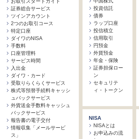
中国株式
お取引スタートガイド
投資信託
証券総合サービス
債券
ツインアカウント
ラップ口座
2つのお取引コース
投信積立
特定口座
信用取引
ダイワのNISA
円預金
手数料
外貨預金
口座管理料
年金・保険
サービス時間
証券担保ロー
入出金
ン
ダイワ・カード
セキュリテ
受取りらくらくサービス
ィ・トークン
株式等預替手続料キャッシ
ュバックサービス
外貨送金手数料キャッシュ
バックサービス
NISA
報告書の電子交付
NISAとは
情報収集「メールサービ
お申込みの流
ス」