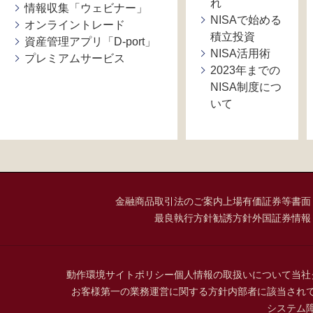
れ
情報収集「ウェビナー」
NISAで始める
オンライントレード
積立投資
資産管理アプリ「D-port」
NISA活用術
プレミアムサービス
2023年までの
NISA制度につ
いて
金融商品取引法のご案内
上場有価証券等書面
最良執行方針
勧誘方針
外国証券情報
動作環境
サイトポリシー
個人情報の取扱いについて
当社
お客様第一の業務運営に関する方針
内部者に該当され
システム