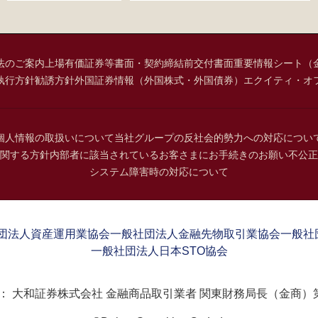
法のご案内
上場有価証券等書面・契約締結前交付書面
重要情報シート（
執行方針
勧誘方針
外国証券情報（外国株式・外国債券）
エクイティ・オ
個人情報の取扱いについて
当社グループの反社会的勢力への対応につい
関する方針
内部者に該当されているお客さまにお手続きのお願い
不公正
システム障害時の対応について
団法人資産運用業協会
一般社団法人金融先物取引業協会
一般社
一般社団法人日本STO協会
：
大和証券株式会社 金融商品取引業者 関東財務局長（金商）第