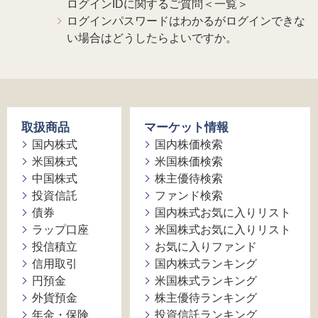
ログインIDに関するご質問＜一覧＞
ログインパスワードはわかるがログインできな
い場合はどうしたらよいですか。
取扱商品
マーケット情報
国内株式
国内株価検索
米国株式
米国株価検索
中国株式
株主優待検索
投資信託
ファンド検索
債券
国内株式お気に入りリスト
ラップ口座
米国株式お気に入りリスト
投信積立
お気に入りファンド
信用取引
国内株式ランキング
円預金
米国株式ランキング
外貨預金
株主優待ランキング
年金・保険
投資信託ランキング