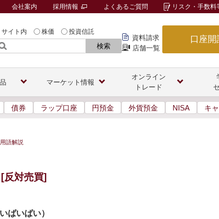
会社案内
採用情報
よくあるご質問
リスク・手数料
サイト内
株価
投資信託
資料請求
口座開
検索
店舗一覧
オンライン
品
マーケット情報
トレード
債券
ラップ口座
円預金
外貨預金
NISA
キャ
用語解説
[反対売買]
いばいばい
）