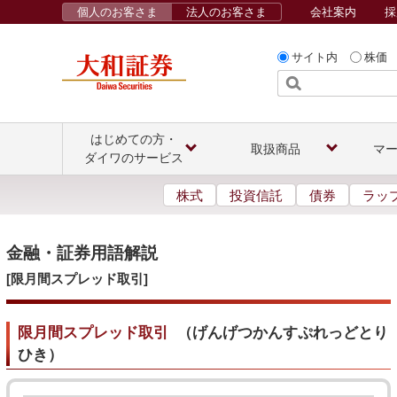
個人のお客さま
法人のお客さま
会社案内
採
サイト内
株価
はじめての方・
取扱商品
マ
ダイワのサービス
株式
投資信託
債券
ラッ
金融・証券用語解説
[限月間スプレッド取引]
限月間スプレッド取引
（
げんげつかんすぷれっどとり
ひき
）