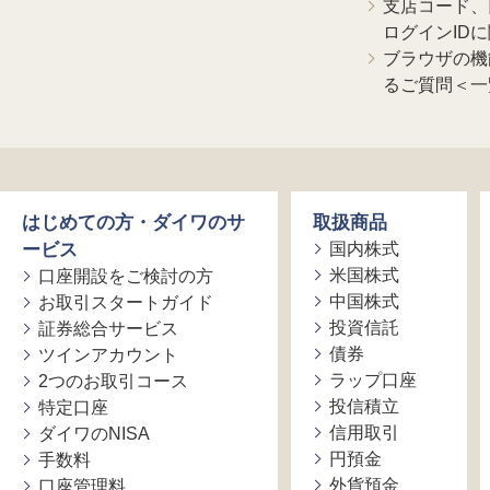
支店コード、
ログインID
ブラウザの機
るご質問＜一
はじめての方・ダイワのサ
取扱商品
ービス
国内株式
米国株式
口座開設をご検討の方
中国株式
お取引スタートガイド
投資信託
証券総合サービス
債券
ツインアカウント
ラップ口座
2つのお取引コース
投信積立
特定口座
信用取引
ダイワのNISA
円預金
手数料
外貨預金
口座管理料