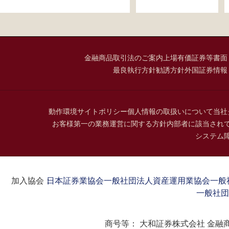
金融商品取引法のご案内
上場有価証券等書面
最良執行方針
勧誘方針
外国証券情報
動作環境
サイトポリシー
個人情報の取扱いについて
当社
お客様第一の業務運営に関する方針
内部者に該当され
システム
加入協会：
日本証券業協会
一般社団法人資産運用業協会
一般
一般社団
商号等：
大和証券株式会社 金融