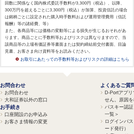
回数に関係なく国内株式委託手数料が3,300円（税込）、以降、
300万円を超えるごとに3,300円（税込）が加算、投資信託の場合
は銘柄ごとに設定された購入時手数料および運用管理費用（信託
報酬）等の諸経費、等）
また、各商品等には価格の変動等による損失が生じるおそれがあ
ります。商品ごとに手数料等およびリスクは異なりますので、当
該商品等の上場有価証券等書面または契約締結前交付書面、目論
見書、お客さま向け資料等をお読みください。
お取引にあたっての手数料等およびリスクの詳細はこちら
お問合わせ
よくあるご質
お問合わせ
D-Portア
大和証券以外の窓口
せん。原因を
お手続き
パスキー認証、
一覧＞
口座開設のお申込み
ログインパス
お客さま情報の変更
ード発行）