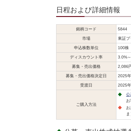
日程および詳細情報
銘柄コード
5844
市場
東証プ
申込株数単位
100株
ディスカウント率
3.0
募集・売出価格
2,086
募集・売出価格決定日
2025
受渡日
2025
公
お
ご購入方法
お
ま