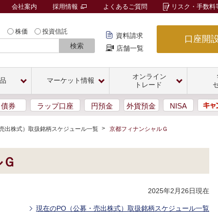
会社案内
採用情報
よくあるご質問
リスク・手数料
内
株価
投資信託
資料請求
口座開
検索
店舗一覧
オンライン
品
マーケット情報
トレード
債券
ラップ口座
円預金
外貨預金
NISA
・売出株式）取扱銘柄スケジュール一覧
京都フィナンシャルＧ
ルＧ
2025年2月26日現在
現在のPO（公募・売出株式）取扱銘柄スケジュール一覧