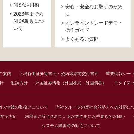
NISA活用術
安心・安全なお取引のため
2023年までの
に
NISA制度につ
オンライントレードデモ・
いて
操作ガイド
よくあるご質問
ご案内
上場有価証券等書面・契約締結前交付書面
重要情報シー
針
勧誘方針
外国証券情報（外国株式・外国債券）
エクイテ
個人情報の取扱いについて
当社グループの反社会的勢力への対応に
関する方針
内部者に該当されているお客さまにお手続きのお願い
システム障害時の対応について