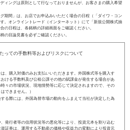
ルディングは原則として行なっておりませんが、お客さまの購入希望
ング期間」は、お店でお申込みいただく場合の日程（「ダイワ・コン
です。オンライントレード（インターネット）にて「新規公開株式抽
場合の日程は、各銘柄の詳細画面をご確認ください。
銘柄の目論見書を必ずご確認ください。
たっての手数料等およびリスクについて
合は、購入対価のみお支払いいただきます。外国株式等を購入す
における手数料及び公租公課その他の賦課金が発生する場合があ
の時々の市場状況、現地情勢等に応じて決定されますので、その
とはできません。）
換する際には、外国為替市場の動向をふまえて当社が決定した為
や、発行者等の信用状況等の悪化等により、投資元本を割り込む
投資証券は、運用する不動産の価格や収益力の変動により投資元