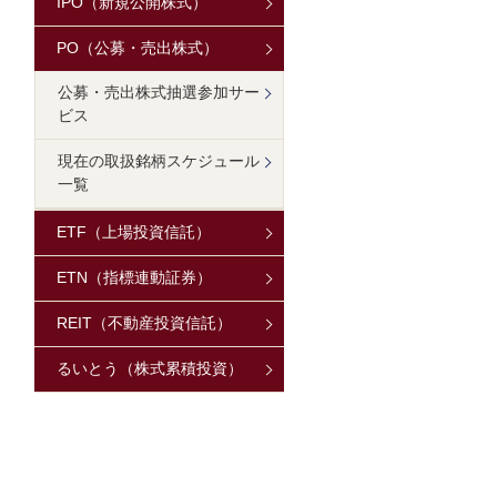
IPO（新規公開株式）
PO（公募・売出株式）
公募・売出株式抽選参加サー
ビス
現在の取扱銘柄スケジュール
一覧
ETF（上場投資信託）
ETN（指標連動証券）
REIT（不動産投資信託）
るいとう（株式累積投資）