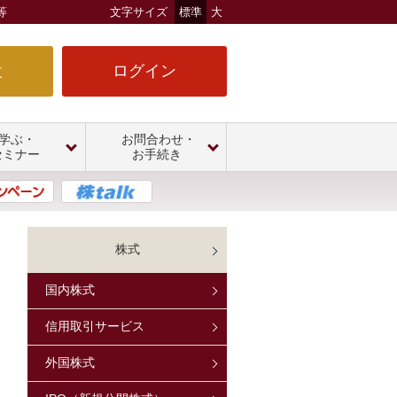
等
文字サイズ
標準
大
設
ログイン
学ぶ・
お問合わせ・
セミナー
お手続き
株式
国内株式
信用取引サービス
外国株式