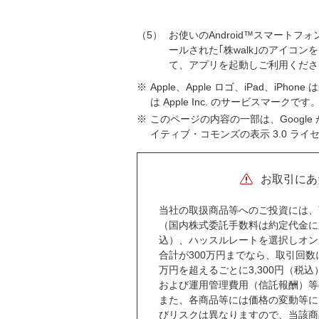
5
お使いのAndroid™スマートフ
ールされた｢株walk｣のアイコン
て、アプリを起動しご利用くださ
※
Apple、Apple ロゴ、iPad、iPho
は Apple Inc. のサービスマークです
※
このページの内容の一部は、Googl
イティブ・コモンズの表示 3.0 ラ
お取引にあ
当社の取扱商品等へのご投資には、
（国内株式委託手数料は約定代金に対し
込）、ハッスルレートを選択しオン
合計が300万円までなら、取引回数
万円を超えるごとに3,300円（
および運用管理費用（信託報酬）等
また、各商品等には価格の変動等に
びリスクは異なりますので、当該商