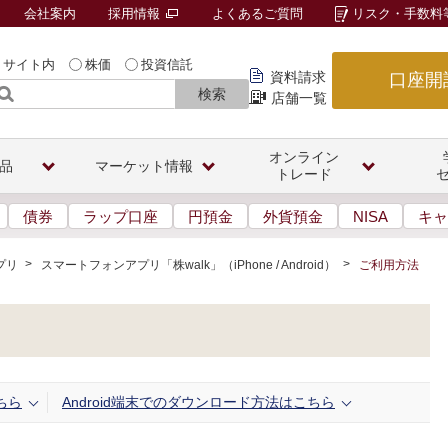
会社案内
採用情報
よくあるご質問
リスク・手数料
サイト内
株価
投資信託
資料請求
口座開
検索
店舗一覧
オンライン
品
マーケット情報
トレード
債券
ラップ口座
円預金
外貨預金
NISA
キャ
プリ
スマートフォンアプリ「株walk」（iPhone / Android）
ご利用方法
ちら
Android端末でのダウンロード方法はこちら