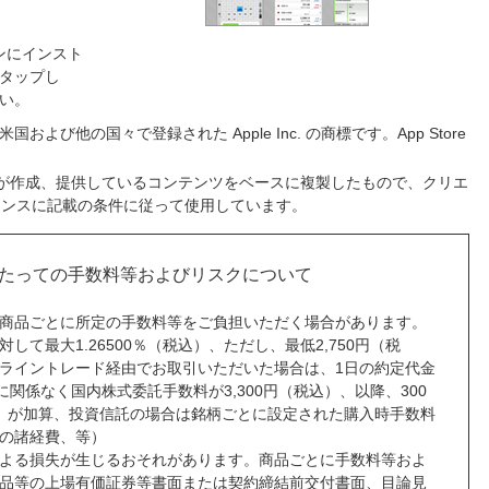
ォンにインスト
をタップし
い。
ne は米国および他の国々で登録された Apple Inc. の商標です。App Store
。
e が作成、提供しているコンテンツをベースに複製したもので、クリエ
イセンスに記載の条件に従って使用しています。
たっての手数料等およびリスクについて
商品ごとに所定の手数料等をご負担いただく場合があります。
て最大1.26500％（税込）、ただし、最低2,750円（税
ライントレード経由でお取引いただいた場合は、1日の約定代金
に関係なく国内株式委託手数料が3,300円（税込）、以降、300
税込）が加算、投資信託の場合は銘柄ごとに設定された購入時手数料
の諸経費、等）
よる損失が生じるおそれがあります。商品ごとに手数料等およ
品等の上場有価証券等書面または契約締結前交付書面、目論見