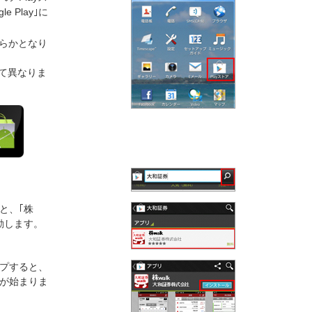
 Play｣に
らかとなり
って異なりま
と、｢株
動します。
ップすると、
が始まりま