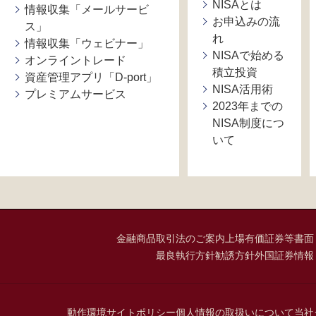
NISAとは
情報収集「メールサービ
お申込みの流
ス」
れ
情報収集「ウェビナー」
NISAで始める
オンライントレード
積立投資
資産管理アプリ「D-port」
NISA活用術
プレミアムサービス
2023年までの
NISA制度につ
いて
金融商品取引法のご案内
上場有価証券等書面
最良執行方針
勧誘方針
外国証券情報
動作環境
サイトポリシー
個人情報の取扱いについて
当社