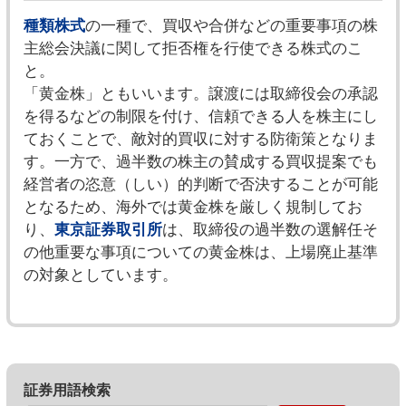
種類株式
の一種で、買収や合併などの重要事項の株
主総会決議に関して拒否権を行使できる株式のこ
と。
「黄金株」ともいいます。譲渡には取締役会の承認
を得るなどの制限を付け、信頼できる人を株主にし
ておくことで、敵対的買収に対する防衛策となりま
す。一方で、過半数の株主の賛成する買収提案でも
経営者の恣意（しい）的判断で否決することが可能
となるため、海外では黄金株を厳しく規制してお
り、
東京証券取引所
は、取締役の過半数の選解任そ
の他重要な事項についての黄金株は、上場廃止基準
の対象としています。
証券用語検索