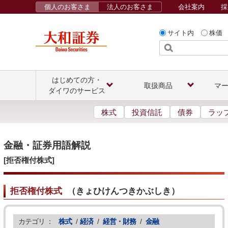
個人のお客さま
法人のお客さま
会社案内
採
サイト内
株価
はじめての方・
取扱商品
マ
ダイワのサービス
株式
投資信託
債券
ラッ
金融・証券用語解説
[拒否権付株式]
拒否権付株式
（
きょひけんつきかぶしき
）
カテゴリ ：
株式
/
経済
/
経営・財務
/
金融