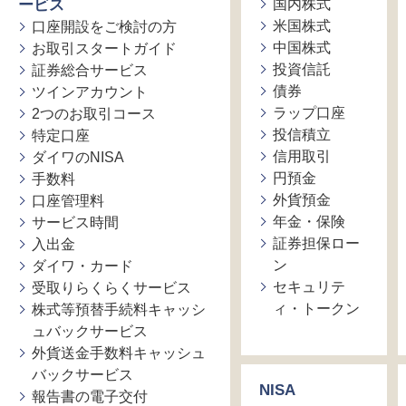
ービス
国内株式
米国株式
口座開設をご検討の方
中国株式
お取引スタートガイド
投資信託
証券総合サービス
債券
ツインアカウント
ラップ口座
2つのお取引コース
投信積立
特定口座
信用取引
ダイワのNISA
円預金
手数料
外貨預金
口座管理料
年金・保険
サービス時間
証券担保ロー
入出金
ン
ダイワ・カード
セキュリテ
受取りらくらくサービス
ィ・トークン
株式等預替手続料キャッシ
ュバックサービス
外貨送金手数料キャッシュ
バックサービス
NISA
報告書の電子交付